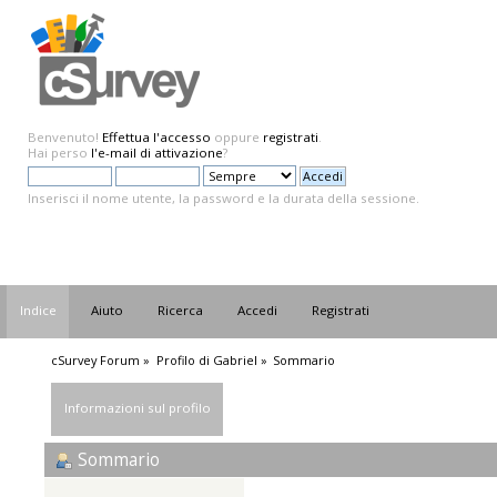
Benvenuto!
Effettua l'accesso
oppure
registrati
.
Hai perso
l'e-mail di attivazione
?
Inserisci il nome utente, la password e la durata della sessione.
Indice
Aiuto
Ricerca
Accedi
Registrati
cSurvey Forum
»
Profilo di Gabriel
»
Sommario
Informazioni sul profilo
Sommario