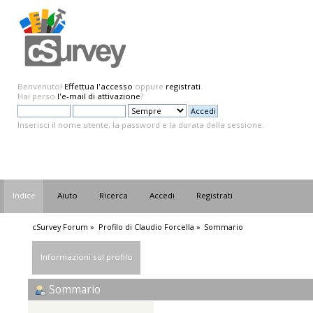
Benvenuto!
Effettua l'accesso
oppure
registrati
.
Hai perso
l'e-mail di attivazione
?
Inserisci il nome utente, la password e la durata della sessione.
Indice
Aiuto
Ricerca
Accedi
Registrati
cSurvey Forum
»
Profilo di Claudio Forcella
»
Sommario
Informazioni sul profilo
Sommario