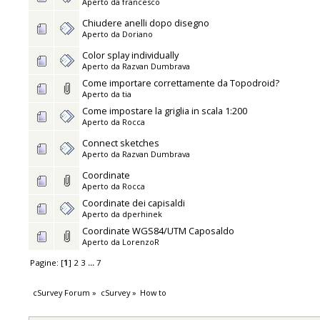
Aperto da
francesco
Chiudere anelli dopo disegno
Aperto da
Doriano
Color splay individually
Aperto da
Razvan Dumbrava
Come importare correttamente da Topodroid?
Aperto da
tia
Come impostare la griglia in scala 1:200
Aperto da
Rocca
Connect sketches
Aperto da
Razvan Dumbrava
Coordinate
Aperto da
Rocca
Coordinate dei capisaldi
Aperto da
dperhinek
Coordinate WGS84/UTM Caposaldo
Aperto da
LorenzoR
Pagine: [
1
]
2
3
...
7
cSurvey Forum
»
cSurvey
»
How to