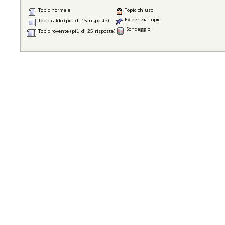
Topic normale
Topic chiuso
Evidenzia topic
Topic caldo (più di 15 risposte)
Sondaggio
Topic rovente (più di 25 risposte)