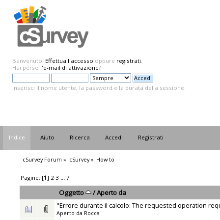
Benvenuto!
Effettua l'accesso
oppure
registrati
.
Hai perso
l'e-mail di attivazione
?
Inserisci il nome utente, la password e la durata della sessione.
Indice
Aiuto
Ricerca
Accedi
Registrati
cSurvey Forum
»
cSurvey
»
How to
Pagine: [
1
]
2
3
...
7
Oggetto
/
Aperto da
"Errore durante il calcolo: The requested operation req
Aperto da
Rocca