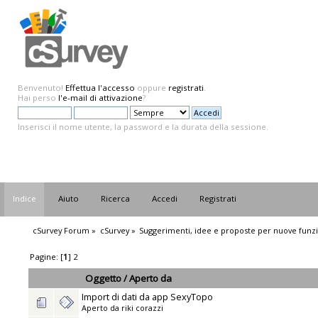
Benvenuto!
Effettua l'accesso
oppure
registrati
.
Hai perso
l'e-mail di attivazione
?
Inserisci il nome utente, la password e la durata della sessione.
Indice
Aiuto
Ricerca
Accedi
Registrati
cSurvey Forum
»
cSurvey
»
Suggerimenti, idee e proposte per nuove funzi
Pagine: [
1
]
2
Oggetto
/
Aperto da
Import di dati da app SexyTopo
Aperto da
riki corazzi