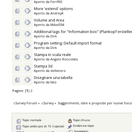
Aperto da
Ferr992
More 'extend' options
Aperto da
AndreyK
Volume and Area
Aperto da
MikelDM
Additional tags for "Information box" (Plankopf erstelle
Aperto da
Dirk
Program setting: Default import format
Aperto da
Dirk
Stampa in scala reale
Aperto da
Angelo Roncolato
Stampa 3d
Aperto da
stefanoro
Disegnare una tabella
Aperto da
fato
Pagine: [
1
]
2
cSurvey Forum
»
cSurvey
»
Suggerimenti, idee e proposte per nuove funzi
Topic normale
Topic chiuso
Evidenzia topic
Topic caldo (più di 15 risposte)
Sondaggio