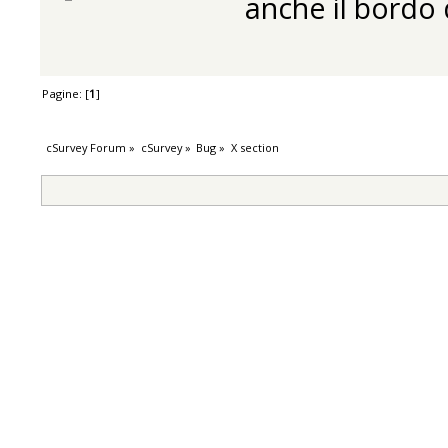
anche il bordo 
Pagine: [
1
]
cSurvey Forum
»
cSurvey
»
Bug
»
X section