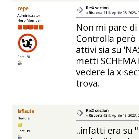
Re:X section
cepe
«
Risposta #1 il:
Aprile 05, 2023, 
Administrator
Hero Member
Non mi pare di 
Controlla però c
attivi sia su '
Post: 681
metti SCHEMATI
vedere la x-sect
trova.
Re:X section
laflauta
«
Risposta #2 il:
Aprile 19, 2023, 
Newbie
..infatti era s
Post: 19