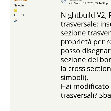
«
il:
Marzo 31, 2023, 09:14:37 pm
Newbie
Nightbuild V2, 
Post: 19
trasversale: ins
sezione trasver
proprietà per re
posso disegnar
sezione del bo
la cross sectio
simboli).
Hai modificato 
trasversali? Sb