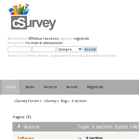
Benvenuto!
Effettua l'accesso
oppure
registrati
.
Hai perso
l'e-mail di attivazione
?
Inserisci il nome utente, la password e la durata della sessione.
Indice
Aiuto
Ricerca
Accedi
Registrati
cSurvey Forum
»
cSurvey
»
Bug
»
X section
Pagine: [
1
]
Autore
Topic: X section (Letto 346
X section
laflauta