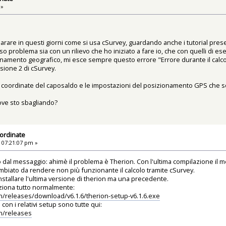
 »
rare in questi giorni come si usa cSurvey, guardando anche i tutorial presen
 problema sia con un rilievo che ho iniziato a fare io, che con quelli di ese
onamento geografico, mi esce sempre questo errore "Errore durante il calc
ione 2 di cSurvey.
 coordinate del caposaldo e le impostazioni del posizionamento GPS che so
ove sto sbagliando?
ordinate
 07:21:07 pm »
o dal messaggio: ahimè il problema è Therion. Con l'ultima compilazione il 
mbiato da rendere non più funzionante il calcolo tramite cSurvey.
stallare l'ultima versione di therion ma una precedente.
unziona tutto normalmente:
on/releases/download/v6.1.6/therion-setup-v6.1.6.exe
con i relativi setup sono tutte qui:
on/releases