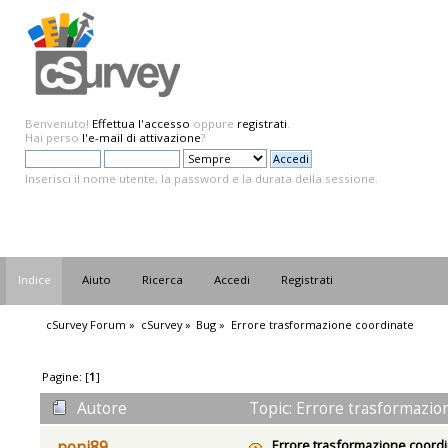
Benvenuto!
Effettua l'accesso
oppure
registrati
.
Hai perso
l'e-mail di attivazione
?
Inserisci il nome utente, la password e la durata della sessione.
Indice
Aiuto
Ricerca
Accedi
Registrati
cSurvey Forum
»
cSurvey
»
Bug
»
Errore trasformazione coordinate
Pagine: [
1
]
Autore
Topic: Errore trasformazion
Errore trasformazione coord
poni89