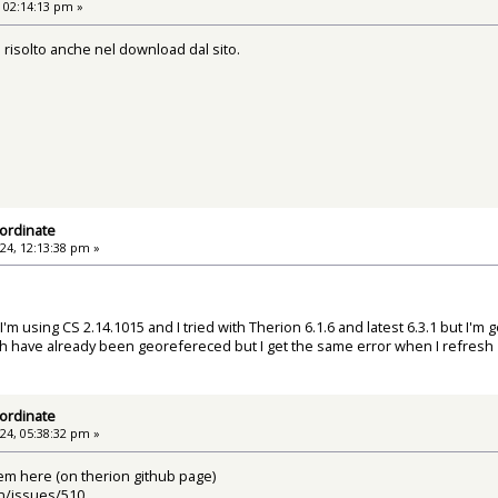
 02:14:13 pm »
è risolto anche nel download dal sito.
ordinate
24, 12:13:38 pm »
'm using CS 2.14.1015 and I tried with Therion 6.1.6 and latest 6.3.1 but I'm
 have already been georefereced but I get the same error when I refresh 
ordinate
24, 05:38:32 pm »
lem here (on therion github page)
on/issues/510