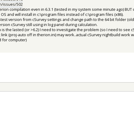
on/issues/502
herion compilation even in 6.3.1 (tested in my system some minute ago) BUT 
OS and will install in c:\program files instead of c:\program files (x86).
stest version from cSurvey settings and change path to the 64 bit folder (o
sion cSurvey still using in log panel during calculation.
n is the lasted (or >6.2) I need to investigate the problem (so I need to see c
t link (proj-auto off in therion.ini) may work..actual cSurvey nightbuild work 
d for computer)