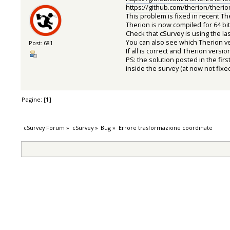
https://github.com/therion/theri
This problem is fixed in recent T
Therion is now compiled for 64 bit 
Check that cSurvey is using the la
You can also see which Therion ver
Post: 681
If all is correct and Therion versio
PS: the solution posted in the firs
inside the survey (at now not fixe
Pagine: [
1
]
cSurvey Forum
»
cSurvey
»
Bug
»
Errore trasformazione coordinate