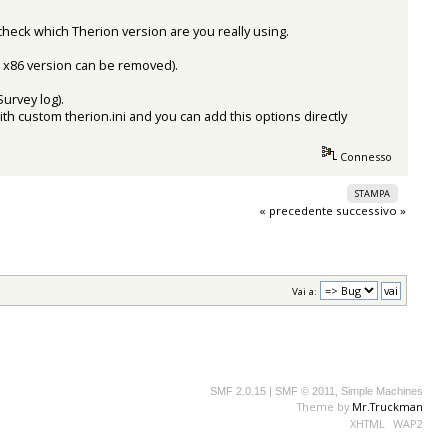
check which Therion version are you really using.
ld x86 version can be removed).
Survey log).
with custom therion.ini and you can add this options directly
Connesso
STAMPA
« precedente
successivo »
Vai a:
SMF 2.0.15
|
SMF © 2011
,
Simple Machines
Theme by
Mr.Truckman
XHTML
WAP2