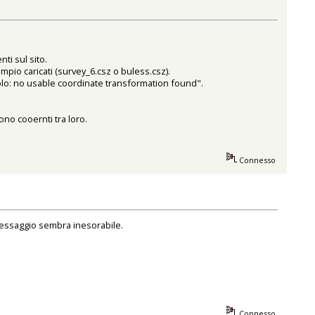
ti sul sito.
mpio caricati (survey_6.csz o buless.csz).
olo: no usable coordinate transformation found".
no cooernti tra loro.
Connesso
messaggio sembra inesorabile.
Connesso