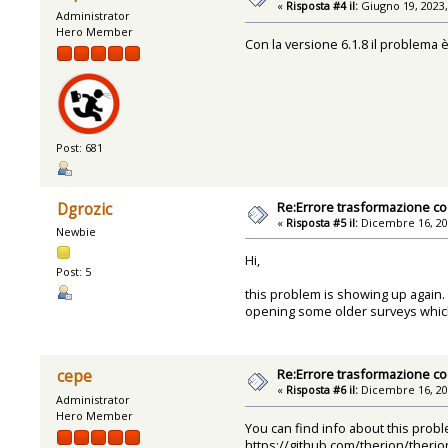
«
Risposta #4 il:
Giugno 19, 2023,
Administrator
Hero Member
Con la versione 6.1.8 il problema 
Post: 681
Re:Errore trasformazione co
Dgrozic
«
Risposta #5 il:
Dicembre 16, 20
Newbie
Hi,
Post: 5
this problem is showing up again. I
opening some older surveys which
Re:Errore trasformazione co
cepe
«
Risposta #6 il:
Dicembre 16, 20
Administrator
Hero Member
You can find info about this prob
https://github.com/therion/theri