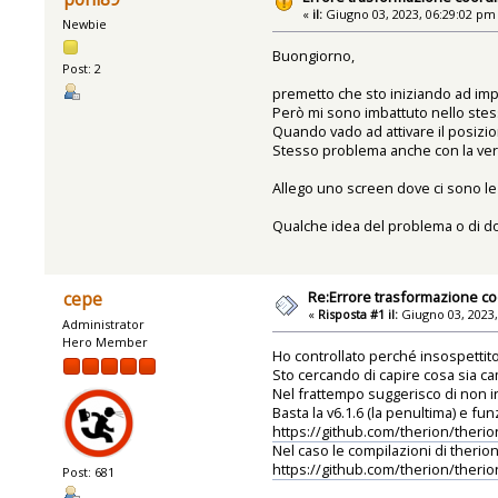
«
il:
Giugno 03, 2023, 06:29:02 pm
Newbie
Buongiorno,
Post: 2
premetto che sto iniziando ad impa
Però mi sono imbattuto nello stesso
Quando vado ad attivare il posizi
Stesso problema anche con la vers
Allego uno screen dove ci sono le
Qualche idea del problema o di d
Re:Errore trasformazione co
cepe
«
Risposta #1 il:
Giugno 03, 2023,
Administrator
Hero Member
Ho controllato perché insospettit
Sto cercando di capire cosa sia ca
Nel frattempo suggerisco di non in
Basta la v6.1.6 (la penultima) e f
https://github.com/therion/theri
Nel caso le compilazioni di therion 
https://github.com/therion/theri
Post: 681