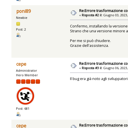
Re:Errore trasformazione co
poni89
«
Risposta #2 il:
Giugno 03, 2023,
Newbie
Confermo, installando la versione
Post: 2
Strano che una versione minore ab
Per me si può chiudere.
Grazie dell'assistenza.
Re:Errore trasformazione co
cepe
«
Risposta #3 il:
Giugno 06, 2023,
Administrator
Hero Member
Il bug era già noto agli sviluppator
Post: 681
Re:Errore trasformazione co
cepe