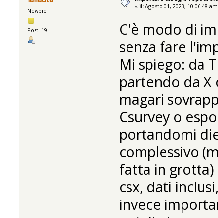
«
il:
Agosto 01, 2023, 10:06:48 am
Newbie
C'è modo di im
Post: 19
senza fare l'imp
Mi spiego: da T
partendo da X c
magari sovrappo
Csurvey o espo
portandomi die
complessivo (m
fatta in grotta
csx, dati inclusi
invece importare