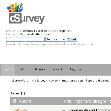
Benvenuto!
Effettua l'accesso
oppure
registrati
.
Hai perso
l'e-mail di attivazione
?
Inserisci il nome utente, la password e la durata della sessione.
Indice
Aiuto
Ricerca
Accedi
Registrati
cSurvey Forum
»
cSurvey
»
How to
»
importare disegni Topodroid distinti
Pagine: [
1
]
Autore
Topic: importare disegni To
importare disegni Topodroid 
laflauta