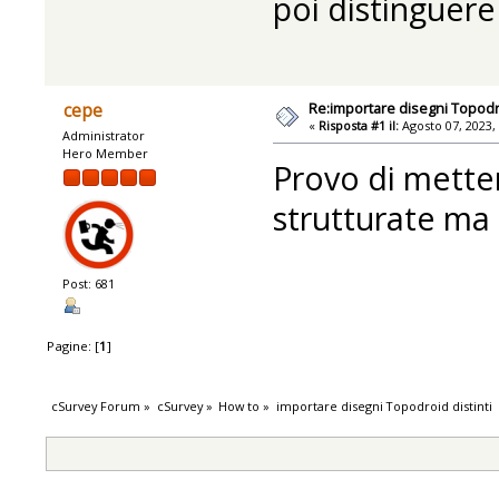
poi distinguer
Re:importare disegni Topodro
cepe
«
Risposta #1 il:
Agosto 07, 2023,
Administrator
Hero Member
Provo di metter
strutturate ma
Post: 681
Pagine: [
1
]
cSurvey Forum
»
cSurvey
»
How to
»
importare disegni Topodroid distinti