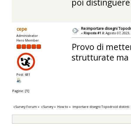
poi distinguer
Re:importare disegni Topodro
cepe
«
Risposta #1 il:
Agosto 07, 2023,
Administrator
Hero Member
Provo di metter
strutturate ma
Post: 681
Pagine: [
1
]
cSurvey Forum
»
cSurvey
»
How to
»
importare disegni Topodroid distinti