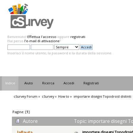
Benvenuto!
Effettua l'accesso
oppure
registrati
.
Hai perso
l'e-mail di attivazione
?
Inserisci il nome utente, la password e la durata della sessione.
Indice
Aiuto
Ricerca
Accedi
Registrati
cSurvey Forum
»
cSurvey
»
How to
»
importare disegni Topodroid distinti
Pagine: [
1
]
Autore
Topic: importare disegni To
importare disegni Topodroid 
laflauta