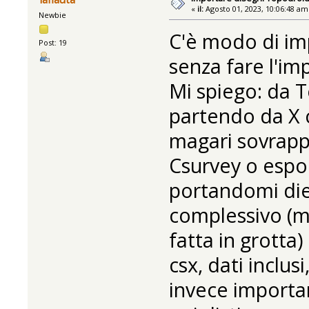
«
il:
Agosto 01, 2023, 10:06:48 am
Newbie
C'è modo di im
Post: 19
senza fare l'imp
Mi spiego: da T
partendo da X c
magari sovrappo
Csurvey o espo
portandomi die
complessivo (m
fatta in grotta
csx, dati inclusi
invece importare