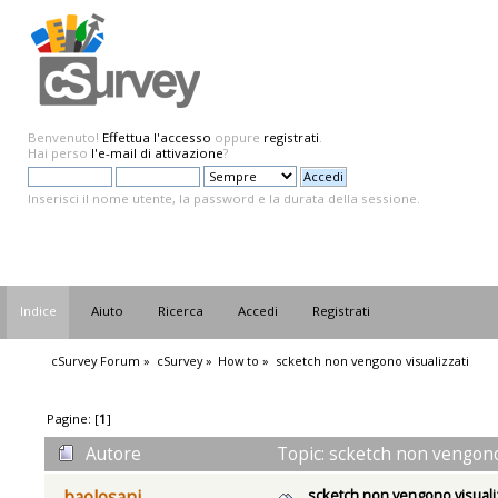
Benvenuto!
Effettua l'accesso
oppure
registrati
.
Hai perso
l'e-mail di attivazione
?
Inserisci il nome utente, la password e la durata della sessione.
Indice
Aiuto
Ricerca
Accedi
Registrati
cSurvey Forum
»
cSurvey
»
How to
»
scketch non vengono visualizzati
Pagine: [
1
]
Autore
Topic: scketch non vengono 
scketch non vengono visuali
baolosani