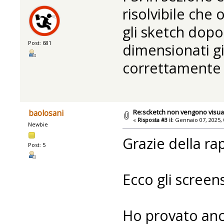
risolvibile che
gli sketch dopo
Post: 681
dimensionati gi
correttamente s
Re:scketch non vengono visual
baolosani
«
Risposta #3 il:
Gennaio 07, 2025, 
Newbie
Grazie della ra
Post: 5
Ecco gli screen
Ho provato anc