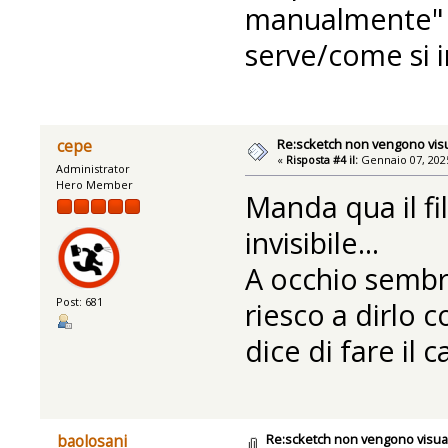
manualmente" 
serve/come si i
Re:scketch non vengono visu
cepe
«
Risposta #4 il:
Gennaio 07, 2025
Administrator
Hero Member
Manda qua il fi
invisibile...
A occhio sembr
Post: 681
riesco a dirlo 
dice di fare il 
Re:scketch non vengono visual
baolosani