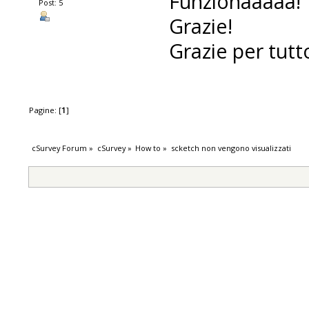
Funzionaaaaa!
Post: 5
Grazie!
Grazie per tutto
Pagine: [
1
]
cSurvey Forum
»
cSurvey
»
How to
»
scketch non vengono visualizzati