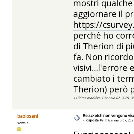
mostri qualche
aggiornare il p
https://csurvey.
perchè ho corr
di Therion di p
fa. Non ricordo
visivi...l'error
cambiato i termi
Therion) però p
«
Ultima modifica: Gennaio 07, 2025, 0
Re:scketch non vengono visu
baolosani
«
Risposta #9 il:
Gennaio 07, 2025
Newbie