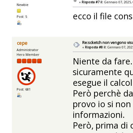
«
Risposta #7 il:
Gennaio 07, 2025, 
Newbie
ecco il file con
Post: 5
Re:scketch non vengono visu
cepe
«
Risposta #8 il:
Gennaio 07, 2025
Administrator
Hero Member
Niente da fare.
sicuramente qu
esegue il calco
Post: 681
Però perchè da
provo io si non
informazioni.
Però, prima di