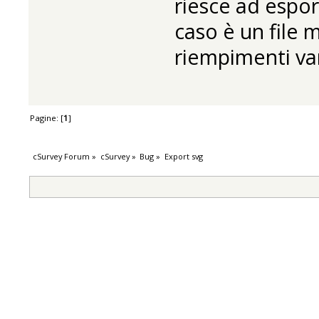
riesce ad espor
caso è un file 
riempimenti var
Pagine: [
1
]
cSurvey Forum
»
cSurvey
»
Bug
»
Export svg