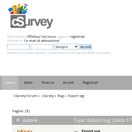
Benvenuto!
Effettua l'accesso
oppure
registrati
.
Hai perso
l'e-mail di attivazione
?
Inserisci il nome utente, la password e la durata della sessione.
Indice
Aiuto
Ricerca
Accedi
Registrati
cSurvey Forum
»
cSurvey
»
Bug
»
Export svg
Pagine: [
1
]
Autore
Topic: Export svg (Letto 17
Export svg
laflauta