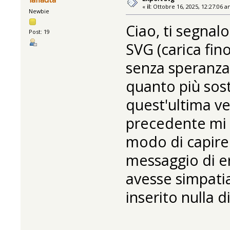
«
il:
Ottobre 16, 2025, 12:27:06 a
Newbie
Ciao, ti segnal
Post: 19
SVG (carica fino
senza speranza)
quanto più sost
quest'ultima ve
precedente mi 
modo di capire 
messaggio di e
avesse simpati
inserito nulla d