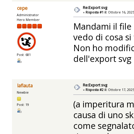
Re:Export svg
cepe
«
Risposta #1 il:
Ottobre 16, 2025
Administrator
Hero Member
Mandami il file
vedo di cosa si 
Non ho modific
Post: 681
dell'export svg 
Re:Export svg
laflauta
«
Risposta #2 il:
Ottobre 17, 2025
Newbie
(a imperitura m
Post: 19
causa di uno s
come segnalato