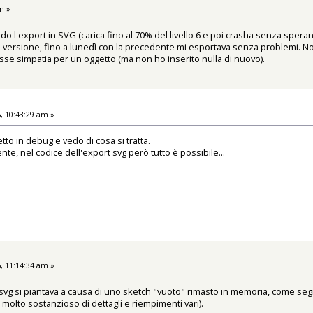
m »
do l'export in SVG (carica fino al 70% del livello 6 e poi crasha senza speran
ma versione, fino a lunedì con la precedente mi esportava senza problemi. No
se simpatia per un oggetto (ma non ho inserito nulla di nuovo).
, 10:43:29 am »
etto in debug e vedo di cosa si tratta.
te, nel codice dell'export svg però tutto è possibile...
, 11:14:34 am »
 svg si piantava a causa di uno sketch "vuoto" rimasto in memoria, come seg
 molto sostanzioso di dettagli e riempimenti vari).