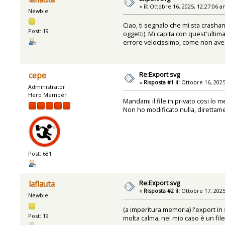
«
il:
Ottobre 16, 2025, 12:27:06 a
Newbie
Ciao, ti segnalo che mi sta crashan
Post: 19
oggetti). Mi capita con quest'ulti
errore velocissimo, come non aves
Re:Export svg
cepe
«
Risposta #1 il:
Ottobre 16, 2025
Administrator
Hero Member
Mandami il file in privato cosi lo m
Non ho modificato nulla, direttamen
Post: 681
Re:Export svg
laflauta
«
Risposta #2 il:
Ottobre 17, 2025
Newbie
(a imperitura memoria) l'export in
Post: 19
molta calma, nel mio caso è un file