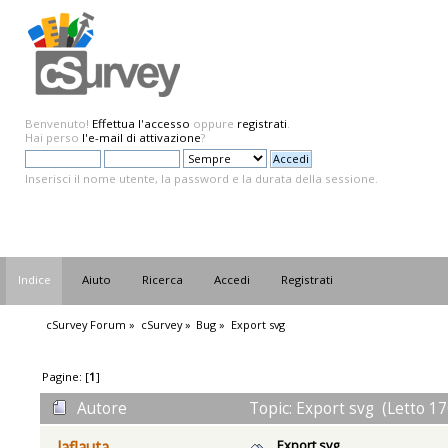
Benvenuto!
Effettua l'accesso
oppure
registrati
.
Hai perso
l'e-mail di attivazione
?
Inserisci il nome utente, la password e la durata della sessione.
Indice
Aiuto
Ricerca
Accedi
Registrati
cSurvey Forum
»
cSurvey
»
Bug
»
Export svg
Pagine: [
1
]
Autore
Topic: Export svg (Letto 17
Export svg
laflauta