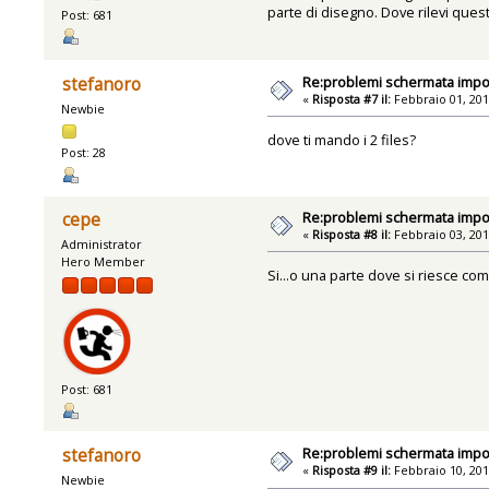
parte di disegno. Dove rilevi ques
Post: 681
Re:problemi schermata impo
stefanoro
«
Risposta #7 il:
Febbraio 01, 201
Newbie
dove ti mando i 2 files?
Post: 28
Re:problemi schermata impo
cepe
«
Risposta #8 il:
Febbraio 03, 201
Administrator
Hero Member
Si...o una parte dove si riesce com
Post: 681
Re:problemi schermata impo
stefanoro
«
Risposta #9 il:
Febbraio 10, 201
Newbie