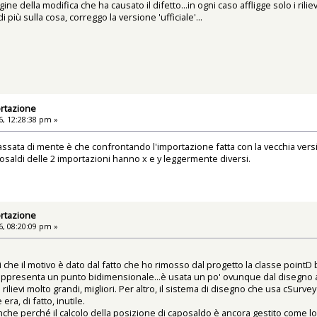
ne della modifica che ha causato il difetto...in ogni caso affligge solo i rilievi
più sulla cosa, correggo la versione 'ufficiale'...
rtazione
, 12:28:38 pm »
assata di mente è che confrontando l'importazione fatta con la vecchia vers
osaldi delle 2 importazioni hanno x e y leggermente diversi.
rtazione
, 08:20:09 pm »
rei che il motivo è dato dal fatto che ho rimosso dal progetto la classe poin
appresenta un punto bidimensionale...è usata un po' ovunque dal disegno ai ca
rilievi molto grandi, migliori. Per altro, il sistema di disegno che usa cSurv
ra, di fatto, inutile.
nche perché il calcolo della posizione di caposaldo è ancora gestito come lo 