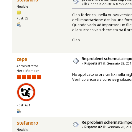
«
il:
Gennaio 27, 2016, 07:29:27 
Newbie
Ciao federico, nella nuova versio
Post: 28
dell'importazione dati ha una form
Quando vado ad importare un file d
e la successiva schermata ha il pr
Ciao
Re:problemi schermata impo
cepe
«
Risposta #1 il:
Gennaio 28, 2016
Administrator
Hero Member
Ho applicato orora un fix nella nig
Verifico ancora alcune segnalazioni
Post: 681
Re:problemi schermata impo
stefanoro
«
Risposta #2 il:
Gennaio 28, 2016
Newbie