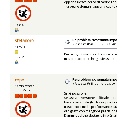
Appena riesco cerco di capire l'origi
Tra oggi e domani, appena capito di 
Post: 681
Re:problemi schermata impo
stefanoro
«
Risposta #5 il:
Gennaio 29, 2016
Newbie
Perfetto, ultima cosa che mi era p
Post: 28
mi sono accorto che gli stessi cap
Re:problemi schermata impo
cepe
«
Risposta #6 il:
Gennaio 29, 2016
Administrator
Hero Member
Si...è possibile.
Se usavi la versione 'ufficiale' di
basata su single (la classe point r
trascurabili ma le performance, su 
di oggetti con maggiore precisione e
Dammi qualche dettaglio in più...a