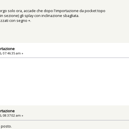
orgo solo ora, accade che dopo l'importazione da pocket topo
in sezione) gli splay con inclinazione sbagliata.
izzati con segno +.
rtazione
, 07:46:35 am »
rtazione
, 08:37:02 am »
a posto.