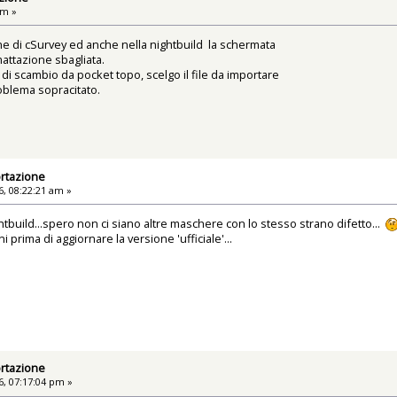
pm »
ne di cSurvey ed anche nella nightbuild la schermata
attazione sbagliata.
i scambio da pocket topo, scelgo il file da importare
oblema sopracitato.
rtazione
, 08:22:21 am »
htbuild...spero non ci siano altre maschere con lo stesso strano difetto...
 prima di aggiornare la versione 'ufficiale'...
rtazione
, 07:17:04 pm »