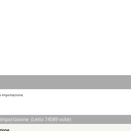
a importazione
importazione (Letto 74589 volte)
zione