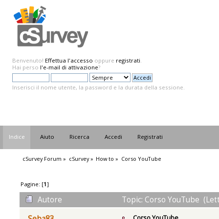
Benvenuto!
Effettua l'accesso
oppure
registrati
.
Hai perso
l'e-mail di attivazione
?
Inserisci il nome utente, la password e la durata della sessione.
Indice
Aiuto
Ricerca
Accedi
Registrati
cSurvey Forum
»
cSurvey
»
How to
»
Corso YouTube
Pagine: [
1
]
Autore
Topic: Corso YouTube (Lett
Corso YouTube
Seba83