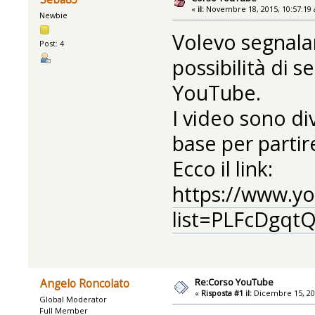
«
il:
Novembre 18, 2015, 10:57:19
Newbie
Volevo segnalare
Post: 4
possibilità di s
YouTube.
I video sono di
base per partir
Ecco il link:
https://www.yo
list=PLFcDgq
Re:Corso YouTube
Angelo Roncolato
«
Risposta #1 il:
Dicembre 15, 20
Global Moderator
Full Member