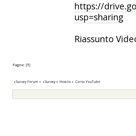
https://drive
usp=sharing
Riassunto Vid
Pagine: [
1
]
cSurvey Forum
»
cSurvey
»
How to
»
Corso YouTube