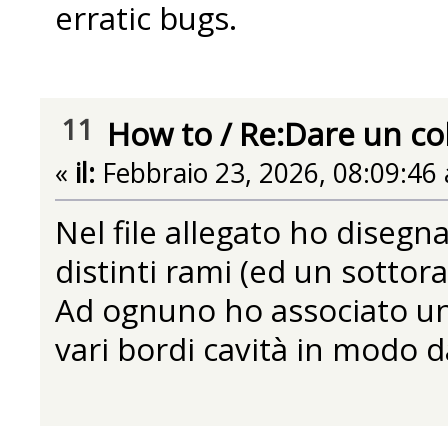
erratic bugs.
11
How to
/
Re:Dare un colo
«
il:
Febbraio 23, 2026, 08:09:46
Nel file allegato ho disegn
distinti rami (ed un sottor
Ad ognuno ho associato un b
vari bordi cavità in modo d