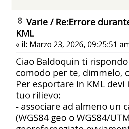
8
Varie
/
Re:Errore durante
KML
«
il:
Marzo 23, 2026, 09:25:51 am
Ciao Baldoquin ti rispondo 
comodo per te, dimmelo, ch
Per esportare in KML devi 
tuo rilievo:
- associare ad almeno un c
(WGS84 geo o WGS84/UTM),
georeferenziato ovviament