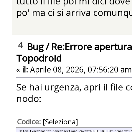
tutto il file poi mi dici do
po' ma ci si arriva comunq
4
Bug
/
Re:Errore apertura
Topodroid
«
il:
Aprile 08, 2026, 07:56:20 am
Se hai urgenza, apri il file 
nodo:
Codice:
[Seleziona]
<item type="point" name="section" cave="ARGILLONI SX" branch="1