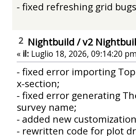
- fixed refreshing grid bug
2
Nightbuild
/
v2 Nightbui
«
il:
Luglio 18, 2026, 09:14:20 pm
- fixed error importing T
x-section;
- fixed error generating The
survey name;
- added new customization 
- rewritten code for plot d