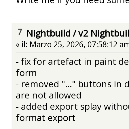
7
Nightbuild
/
v2 Nightbui
«
il:
Marzo 25, 2026, 07:58:12 am
- fix for artefact in paint
form
- removed "..." buttons in
are not allowed
- added export splay with
format export