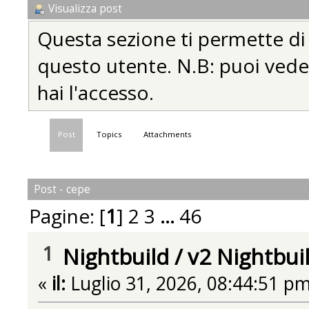
Visualizza post
Questa sezione ti permette di vi
questo utente. N.B: puoi vedere
hai l'accesso.
Post
Topics
Attachments
Post - cepe
Pagine: [
1
]
2
3
...
46
1
Nightbuild
/
v2 Nightbui
«
il:
Luglio 31, 2026, 08:44:51 pm