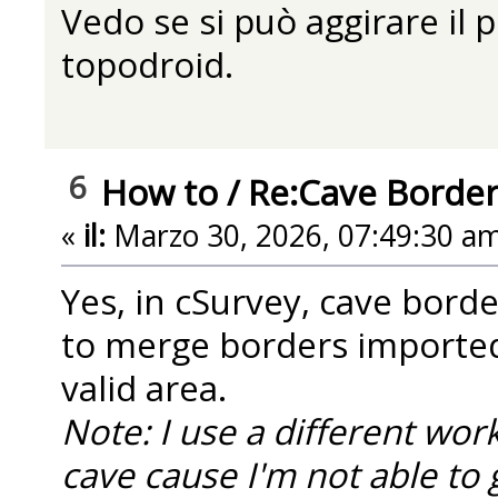
Vedo se si può aggirare il
topodroid.
6
How to
/
Re:Cave Border
«
il:
Marzo 30, 2026, 07:49:30 am
Yes, in cSurvey, cave bord
to merge borders imported
valid area.
Note: I use a different wo
cave cause I'm not able to 