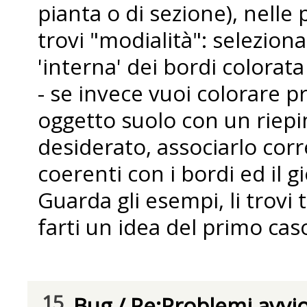
pianta o di sezione), nelle
trovi "modialità": selezion
'interna' dei bordi colorata
- se invece vuoi colorare p
oggetto suolo con un riep
desiderato, associarlo co
coerenti con i bordi ed il g
Guarda gli esempi, li trovi
farti un idea del primo cas
15
Bug
/
Re:Problemi avvi