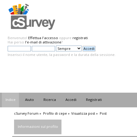
Benvenuto!
Effettua l'accesso
oppure
registrati
.
Hai perso
l'e-mail di attivazione
?
Inserisci il nome utente, la password e la durata della sessione.
Indice
Aiuto
Ricerca
Accedi
Registrati
cSurvey Forum
»
Profilo di cepe
»
Visualizza post
»
Post
Informazioni sul profilo