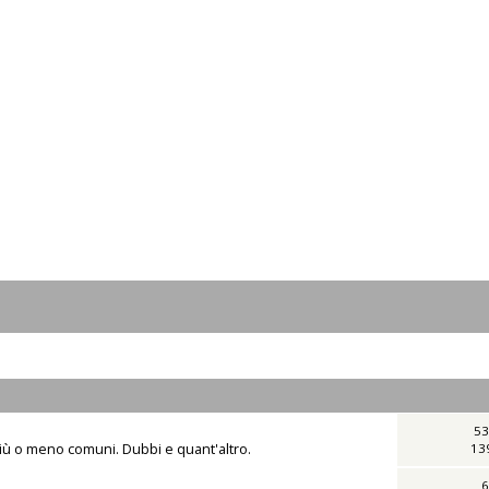
53
iù o meno comuni. Dubbi e quant'altro.
13
6