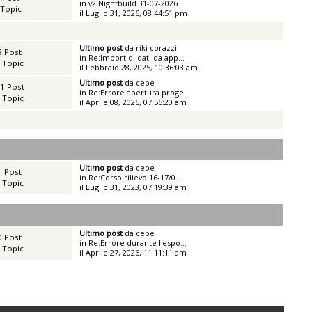
in
v2 Nightbuild 31-07-2026
 Topic
il Luglio 31, 2026, 08:44:51 pm
Ultimo post
da
riki corazzi
8 Post
in
Re:Import di dati da app...
 Topic
il Febbraio 28, 2025, 10:36:03 am
Ultimo post
da
cepe
1 Post
in
Re:Errore apertura proge...
 Topic
il Aprile 08, 2026, 07:56:20 am
Ultimo post
da
cepe
1 Post
in
Re:Corso rilievo 16-17/0...
 Topic
il Luglio 31, 2023, 07:19:39 am
Ultimo post
da
cepe
0 Post
in
Re:Errore durante l'espo...
 Topic
il Aprile 27, 2026, 11:11:11 am