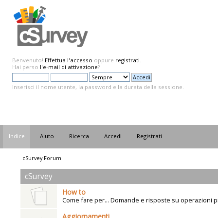
Benvenuto!
Effettua l'accesso
oppure
registrati
.
Hai perso
l'e-mail di attivazione
?
Inserisci il nome utente, la password e la durata della sessione.
Indice
Aiuto
Ricerca
Accedi
Registrati
cSurvey Forum
cSurvey
How to
Come fare per... Domande e risposte su operazioni p
Aggiornamenti