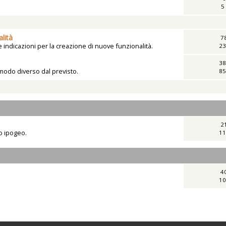
5
lità
7
indicazioni per la creazione di nuove funzionalità.
23
38
 modo diverso dal previsto.
85
2
vo ipogeo.
11
4
10