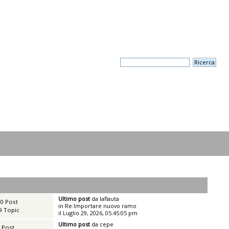
Ultimo post
da
laflauta
0 Post
in
Re:Importare nuovo ramo
9 Topic
il Luglio 29, 2026, 05:45:05 pm
Ultimo post
da
cepe
 Post