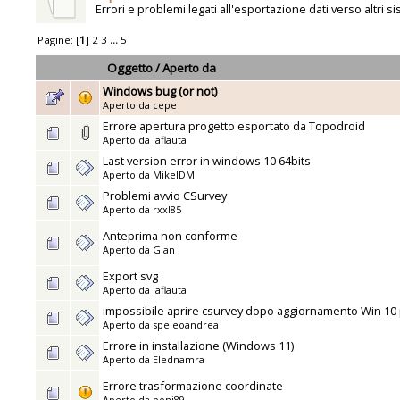
Errori e problemi legati all'esportazione dati verso altri si
Pagine: [
1
]
2
3
...
5
Oggetto
/
Aperto da
Windows bug (or not)
Aperto da
cepe
Errore apertura progetto esportato da Topodroid
Aperto da
laflauta
Last version error in windows 10 64bits
Aperto da
MikelDM
Problemi avvio CSurvey
Aperto da
rxxl85
Anteprima non conforme
Aperto da
Gian
Export svg
Aperto da
laflauta
impossibile aprire csurvey dopo aggiornamento Win 10
Aperto da
speleoandrea
Errore in installazione (Windows 11)
Aperto da
Elednamra
Errore trasformazione coordinate
Aperto da
poni89