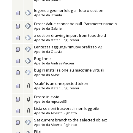
legenda geomorfologia - foto x-section
Aperto da
laflauta
Error : Value cannot be null. Parameter name: s
Aperto da
Gabriel
x section drawing import from topodroid
Aperto da
stefan ungureanu
Lentezza aggiungi/rimuovi prefisso V2
Aperto da
Ottavia
Bug linee
Aperto da
AndreaMaconi
bug in installazione su macchine virtuali
Aperto da
Alvise
'scale' is an unexpected token
Aperto da
stefan ungureanu
Errore in avvio
Aperto da
mpcave83
Lista sezioni trasversali non leggibile
Aperto da
Alberto Righetto
Set current branch to the selected object
Aperto da
Alberto Righetto
Filtri