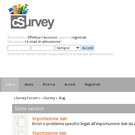
Benvenuto!
Effettua l'accesso
oppure
registrati
.
Hai perso
l'e-mail di attivazione
?
Inserisci il nome utente, la password e la durata della sessione.
Indice
Aiuto
Ricerca
Accedi
Registrati
cSurvey Forum
»
cSurvey
»
Bug
Sotto-sezioni
Importazione dati
Errori o problema specifici legati all'importazione dati da a
Esportazione dati