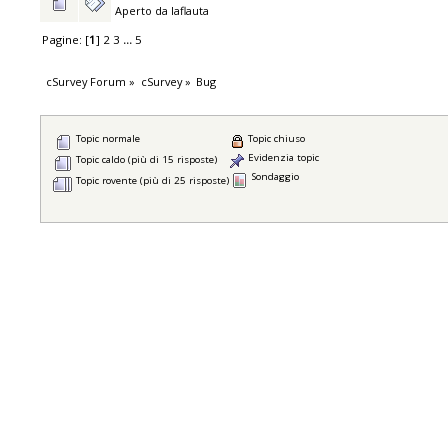
Aperto da
laflauta
Pagine: [
1
]
2
3
...
5
cSurvey Forum
»
cSurvey
»
Bug
Topic normale
Topic chiuso
Evidenzia topic
Topic caldo (più di 15 risposte)
Sondaggio
Topic rovente (più di 25 risposte)