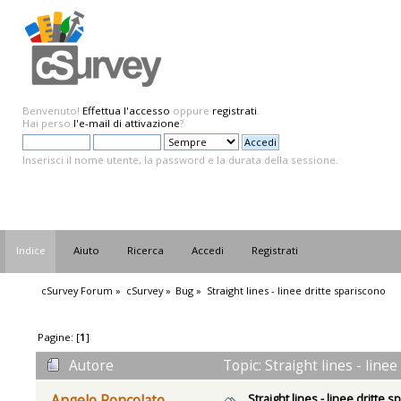
Benvenuto!
Effettua l'accesso
oppure
registrati
.
Hai perso
l'e-mail di attivazione
?
Inserisci il nome utente, la password e la durata della sessione.
Indice
Aiuto
Ricerca
Accedi
Registrati
cSurvey Forum
»
cSurvey
»
Bug
»
Straight lines - linee dritte spariscono
Pagine: [
1
]
Autore
Topic: Straight lines - line
Straight lines - linee dritte 
Angelo Roncolato