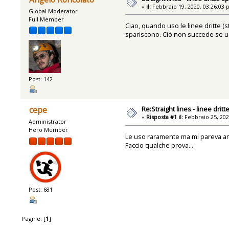
«
il:
Febbraio 19, 2020, 03:26:03 
Global Moderator
Full Member
Ciao, quando uso le linee dritte (s
spariscono. Ciò non succede se u
Post: 142
Re:Straight lines - linee drit
cepe
«
Risposta #1 il:
Febbraio 25, 202
Administrator
Hero Member
Le uso raramente ma mi pareva a
Faccio qualche prova...
Post: 681
Pagine: [
1
]