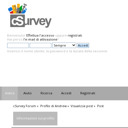
Benvenuto!
Effettua l'accesso
oppure
registrati
.
Hai perso
l'e-mail di attivazione
?
Inserisci il nome utente, la password e la durata della sessione.
Indice
Aiuto
Ricerca
Accedi
Registrati
cSurvey Forum
»
Profilo di Andrew
»
Visualizza post
»
Post
Informazioni sul profilo