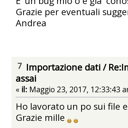
E' un bug mio o è gia' cono
Grazie per eventuali sugge
Andrea
7
Importazione dati
/
Re:I
assai
«
il:
Maggio 23, 2017, 12:33:43 a
Ho lavorato un po sui file 
Grazie mille