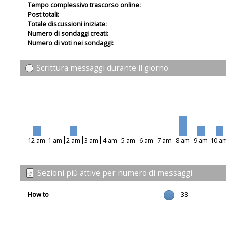
Tempo complessivo trascorso online:
Post totali:
Totale discussioni iniziate:
Numero di sondaggi creati:
Numero di voti nei sondaggi:
Scrittura messaggi durante il giorno
12 am
1 am
2 am
3 am
4 am
5 am
6 am
7 am
8 am
9 am
10 a
Sezioni più attive per numero di messaggi
How to
38