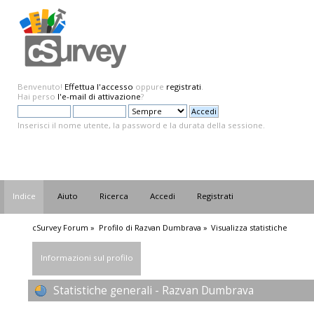
Benvenuto!
Effettua l'accesso
oppure
registrati
.
Hai perso
l'e-mail di attivazione
?
Inserisci il nome utente, la password e la durata della sessione.
Indice
Aiuto
Ricerca
Accedi
Registrati
cSurvey Forum
»
Profilo di Razvan Dumbrava
»
Visualizza statistiche
Informazioni sul profilo
Statistiche generali - Razvan Dumbrava