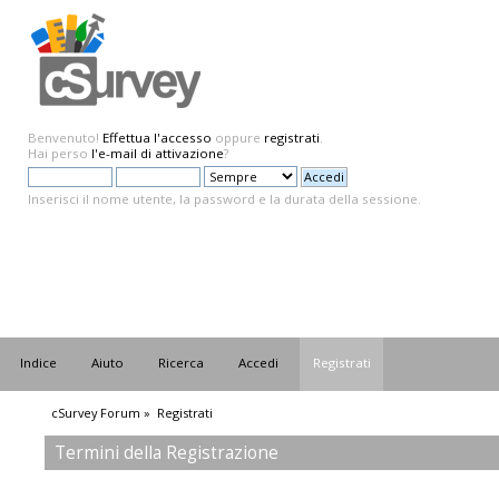
Benvenuto!
Effettua l'accesso
oppure
registrati
.
Hai perso
l'e-mail di attivazione
?
Inserisci il nome utente, la password e la durata della sessione.
Indice
Aiuto
Ricerca
Accedi
Registrati
cSurvey Forum
»
Registrati
Termini della Registrazione