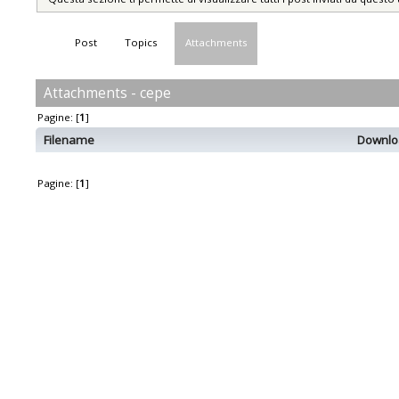
Post
Topics
Attachments
Attachments - cepe
Pagine: [
1
]
Filename
Downlo
Pagine: [
1
]