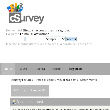
Benvenuto!
Effettua l'accesso
oppure
registrati
.
Hai perso
l'e-mail di attivazione
?
Inserisci il nome utente, la password e la durata della sessione.
Indice
Aiuto
Ricerca
Accedi
Registrati
cSurvey Forum
»
Profilo di cepe
»
Visualizza post
»
Attachments
Informazioni sul profilo
Visualizza post
Questa sezione ti permette di visualizzare tutti i post inviati da questo 