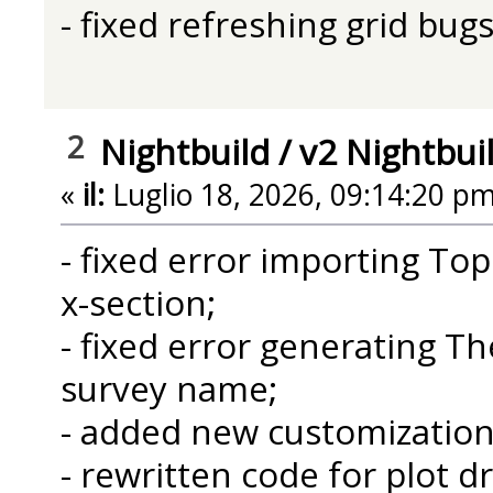
- fixed refreshing grid bug
2
Nightbuild
/
v2 Nightbui
«
il:
Luglio 18, 2026, 09:14:20 pm
- fixed error importing T
x-section;
- fixed error generating The
survey name;
- added new customization 
- rewritten code for plot d