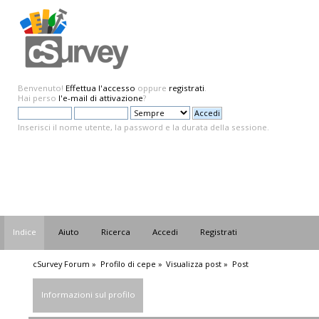
Benvenuto!
Effettua l'accesso
oppure
registrati
.
Hai perso
l'e-mail di attivazione
?
Inserisci il nome utente, la password e la durata della sessione.
Indice
Aiuto
Ricerca
Accedi
Registrati
cSurvey Forum
»
Profilo di cepe
»
Visualizza post
»
Post
Informazioni sul profilo