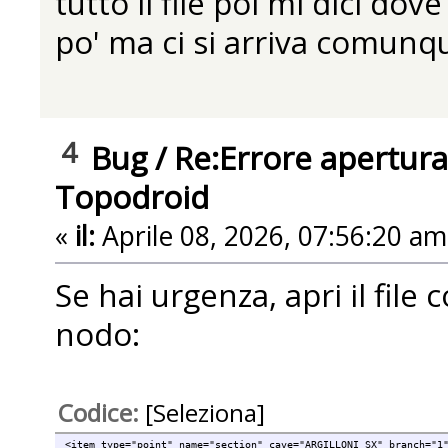
tutto il file poi mi dici do
po' ma ci si arriva comunq
4
Bug
/
Re:Errore apertura
Topodroid
«
il:
Aprile 08, 2026, 07:56:20 am
Se hai urgenza, apri il file 
nodo:
Codice:
[Seleziona]
<item type="point" name="section" cave="ARGILLONI SX" branch="1