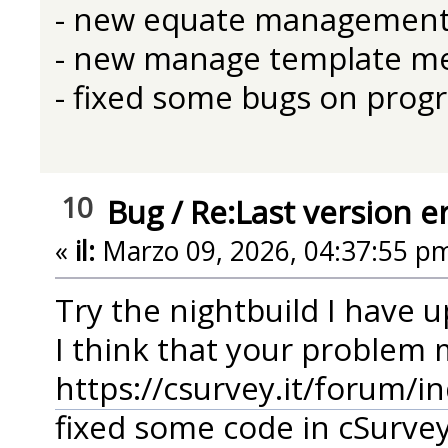
- new equate managemen
- new manage template m
- fixed some bugs on prog
10
Bug
/
Re:Last version e
«
il:
Marzo 09, 2026, 04:37:55 p
Try the nightbuild I have
I think that your problem 
https://csurvey.it/forum/i
fixed some code in cSurve