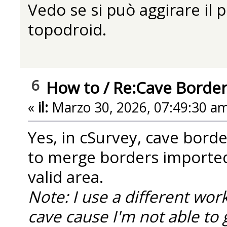
Vedo se si può aggirare il
topodroid.
6
How to
/
Re:Cave Border
«
il:
Marzo 30, 2026, 07:49:30 am
Yes, in cSurvey, cave bord
to merge borders imported
valid area.
Note: I use a different wo
cave cause I'm not able to 