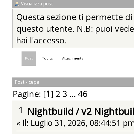
Visualizza post
Questa sezione ti permette di vi
questo utente. N.B: puoi vedere
hai l'accesso.
Post
Topics
Attachments
Post - cepe
Pagine: [
1
]
2
3
...
46
1
Nightbuild
/
v2 Nightbui
«
il:
Luglio 31, 2026, 08:44:51 pm