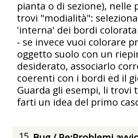
pianta o di sezione), nelle
trovi "modialità": selezion
'interna' dei bordi colorata
- se invece vuoi colorare p
oggetto suolo con un riep
desiderato, associarlo co
coerenti con i bordi ed il g
Guarda gli esempi, li trovi
farti un idea del primo cas
15
Bug
/
Re:Problemi avvi