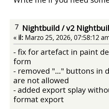
7
Nightbuild
/
v2 Nightbui
«
il:
Marzo 25, 2026, 07:58:12 am
- fix for artefact in paint
form
- removed "..." buttons in
are not allowed
- added export splay with
format export