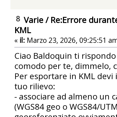
8
Varie
/
Re:Errore durante
KML
«
il:
Marzo 23, 2026, 09:25:51 am
Ciao Baldoquin ti rispondo 
comodo per te, dimmelo, ch
Per esportare in KML devi 
tuo rilievo:
- associare ad almeno un c
(WGS84 geo o WGS84/UTM),
georeferenziato ovviament