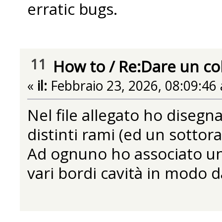
erratic bugs.
11
How to
/
Re:Dare un colo
«
il:
Febbraio 23, 2026, 08:09:46
Nel file allegato ho disegn
distinti rami (ed un sottor
Ad ognuno ho associato un b
vari bordi cavità in modo d