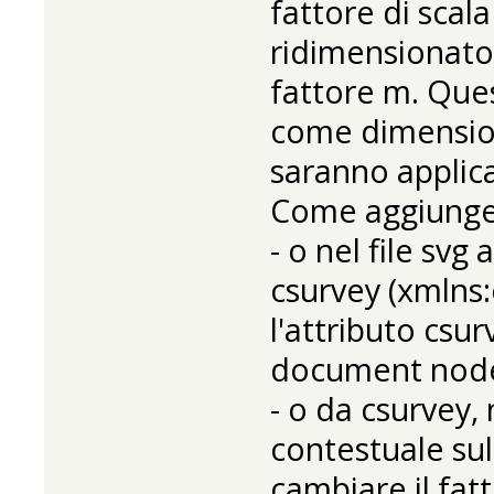
fattore di scal
ridimensionato
fattore m. Que
come dimension
saranno applic
Come aggiungere
- o nel file sv
csurvey (xmlns
l'attributo csur
document node
- o da csurvey, 
contestuale sull
cambiare il fat