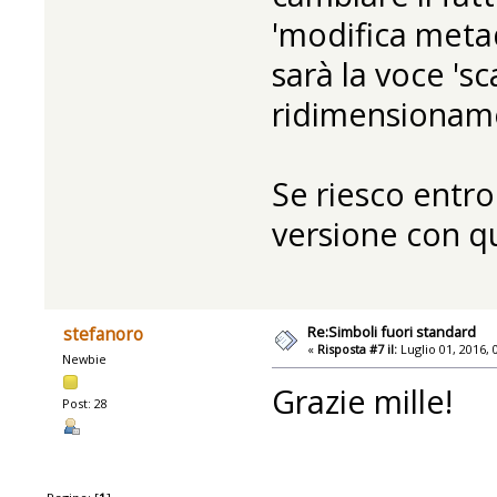
'modifica metada
sarà la voce 'sc
ridimensionam
Se riesco entro
versione con q
Re:Simboli fuori standard
stefanoro
«
Risposta #7 il:
Luglio 01, 2016, 
Newbie
Grazie mille!
Post: 28