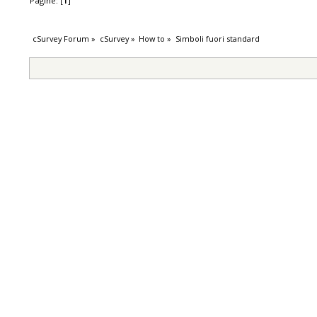
Pagine: [
1
]
cSurvey Forum
»
cSurvey
»
How to
»
Simboli fuori standard