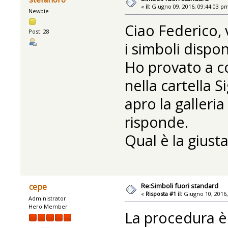
«
il:
Giugno 09, 2016, 09:44:03 p
Newbie
Ciao Federico, 
Post: 28
i simboli disponi
Ho provato a co
nella cartella 
apro la galleri
risponde.
Qual è la giust
Re:Simboli fuori standard
cepe
«
Risposta #1 il:
Giugno 10, 2016,
Administrator
Hero Member
La procedura è 