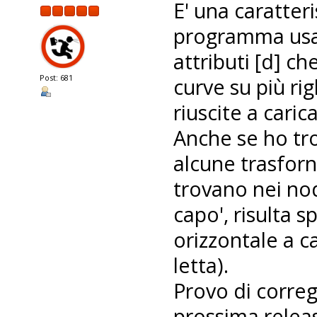
E' una caratteri
programma usat
attributi [d] ch
Post: 681
curve su più rig
riuscite a caric
Anche se ho tr
alcune trasforn
trovano nei nodi 
capo', risulta s
orizzontale a 
letta).
Provo di correg
prossima releas