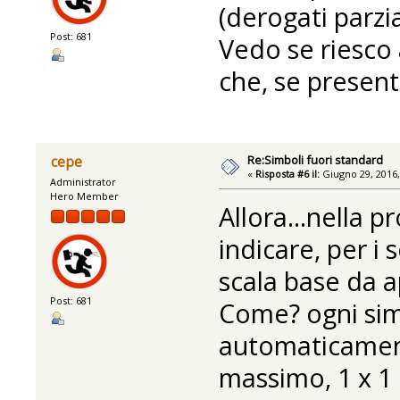
(derogati parzia
Post: 681
Vedo se riesco
che, se presente
Re:Simboli fuori standard
cepe
«
Risposta #6 il:
Giugno 29, 2016,
Administrator
Hero Member
Allora...nella p
indicare, per i 
scala base da a
Post: 681
Come? ogni sim
automaticament
massimo, 1 x 1 m