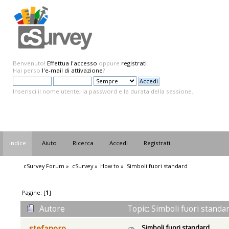
Benvenuto!
Effettua l'accesso
oppure
registrati
.
Hai perso
l'e-mail di attivazione
?
Inserisci il nome utente, la password e la durata della sessione.
Indice
Aiuto
Ricerca
Accedi
Registrati
cSurvey Forum
»
cSurvey
»
How to
»
Simboli fuori standard
Pagine: [
1
]
Autore
Topic: Simboli fuori standa
Simboli fuori standard
stefanoro