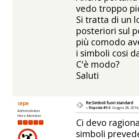
vedo troppo picc
Si tratta di un
posteriori sul 
più comodo aver
i simboli cosi d
C'è modo?
Saluti
Re:Simboli fuori standard
cepe
«
Risposta #5 il:
Giugno 28, 2016,
Administrator
Hero Member
Ci devo ragiona
simboli prevede