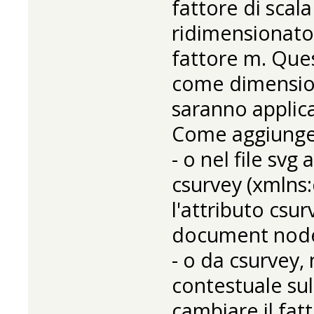
fattore di scal
ridimensionato
fattore m. Que
come dimension
saranno applic
Come aggiungere
- o nel file sv
csurvey (xmlns
l'attributo csur
document node
- o da csurvey, 
contestuale sull
cambiare il fat