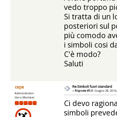
vedo troppo picc
Si tratta di un
posteriori sul 
più comodo aver
i simboli cosi d
C'è modo?
Saluti
Re:Simboli fuori standard
cepe
«
Risposta #5 il:
Giugno 28, 2016,
Administrator
Hero Member
Ci devo ragiona
simboli prevede