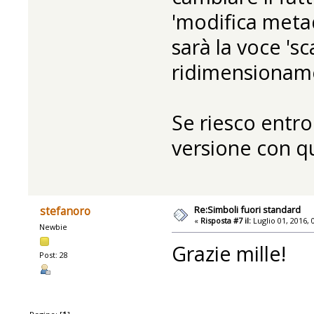
'modifica metada
sarà la voce 'sc
ridimensionam
Se riesco entro
versione con q
Re:Simboli fuori standard
stefanoro
«
Risposta #7 il:
Luglio 01, 2016, 
Newbie
Grazie mille!
Post: 28