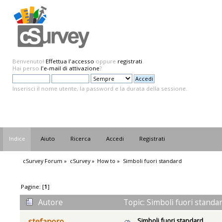
Benvenuto!
Effettua l'accesso
oppure
registrati
.
Hai perso
l'e-mail di attivazione
?
Inserisci il nome utente, la password e la durata della sessione.
Indice
Aiuto
Ricerca
Accedi
Registrati
cSurvey Forum
»
cSurvey
»
How to
»
Simboli fuori standard
Pagine: [
1
]
Autore
Topic: Simboli fuori standa
Simboli fuori standard
stefanoro