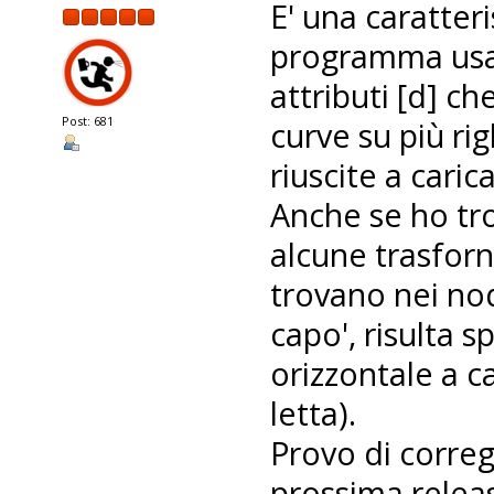
E' una caratteri
programma usat
attributi [d] ch
Post: 681
curve su più rig
riuscite a caric
Anche se ho tr
alcune trasforn
trovano nei nodi 
capo', risulta s
orizzontale a 
letta).
Provo di correg
prossima releas