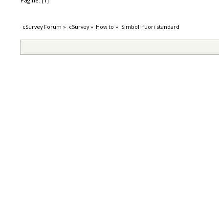
Pagine: [
1
]
cSurvey Forum
»
cSurvey
»
How to
»
Simboli fuori standard