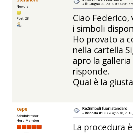
«
il:
Giugno 09, 2016, 09:44:03 p
Newbie
Ciao Federico, 
Post: 28
i simboli disponi
Ho provato a co
nella cartella 
apro la galleri
risponde.
Qual è la giust
Re:Simboli fuori standard
cepe
«
Risposta #1 il:
Giugno 10, 2016,
Administrator
Hero Member
La procedura è 