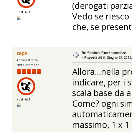
(derogati parzia
Post: 681
Vedo se riesco
che, se presente
Re:Simboli fuori standard
cepe
«
Risposta #6 il:
Giugno 29, 2016,
Administrator
Hero Member
Allora...nella p
indicare, per i 
scala base da a
Post: 681
Come? ogni sim
automaticament
massimo, 1 x 1 m