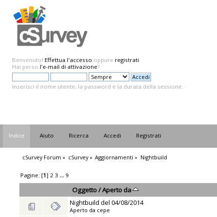
Benvenuto!
Effettua l'accesso
oppure
registrati
.
Hai perso
l'e-mail di attivazione
?
Inserisci il nome utente, la password e la durata della sessione.
Indice
Aiuto
Ricerca
Accedi
Registrati
cSurvey Forum
»
cSurvey
»
Aggiornamenti
»
Nightbuild
Pagine: [
1
]
2
3
...
9
Oggetto
/
Aperto da
Nightbuild del 04/08/2014
Aperto da
cepe