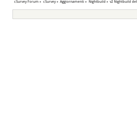
cSurvey Forum
»
cSurvey
»
Aggiornamenti
»
Nightbuild
»
v2 Nightbuild de