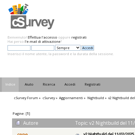
Benvenuto!
Effettua l'accesso
oppure
registrati
.
Hai perso
l'e-mail di attivazione
?
Inserisci il nome utente, la password e la durata della sessione.
Indice
Aiuto
Ricerca
Accedi
Registrati
cSurvey Forum
»
cSurvey
»
Aggiornamenti
»
Nightbuild
»
v2 Nightbuild de
Pagine: [
1
]
Autore
Topic: v2 Nightbuild del 11
v2 Nightbuild del 11/02/2025
cepe