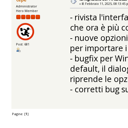
«
il:
Febbraio 11, 2025, 08:13:45 
Administrator
Hero Member
- rivista l'inter
che ora è più c
- nuove opzioni
Post: 681
per importare i
- bugfix per W
default, il dia
riprende le op
- corretti bug su
Pagine: [
1
]