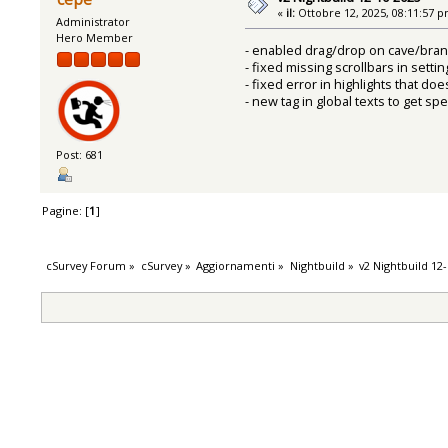
«
il:
Ottobre 12, 2025, 08:11:57 p
Administrator
Hero Member
- enabled drag/drop on cave/bran
- fixed missing scrollbars in setti
- fixed error in highlights that d
- new tag in global texts to get sp
Post: 681
Pagine: [
1
]
cSurvey Forum
»
cSurvey
»
Aggiornamenti
»
Nightbuild
»
v2 Nightbuild 12