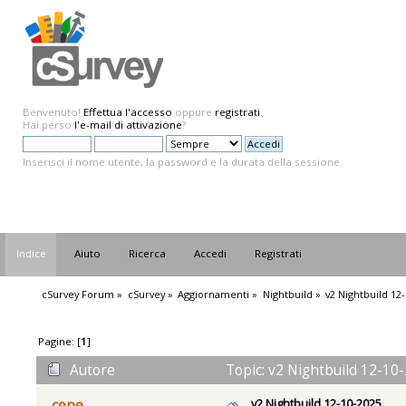
Benvenuto!
Effettua l'accesso
oppure
registrati
.
Hai perso
l'e-mail di attivazione
?
Inserisci il nome utente, la password e la durata della sessione.
Indice
Aiuto
Ricerca
Accedi
Registrati
cSurvey Forum
»
cSurvey
»
Aggiornamenti
»
Nightbuild
»
v2 Nightbuild 12
Pagine: [
1
]
Autore
Topic: v2 Nightbuild 12-10-
v2 Nightbuild 12-10-2025
cepe