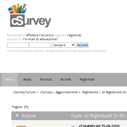
Benvenuto!
Effettua l'accesso
oppure
registrati
.
Hai perso
l'e-mail di attivazione
?
Inserisci il nome utente, la password e la durata della sessione.
Indice
Aiuto
Ricerca
Accedi
Registrati
cSurvey Forum
»
cSurvey
»
Aggiornamenti
»
Nightbuild
»
v2 Nightbuild 25
Pagine: [
1
]
Autore
Topic: v2 Nightbuild 25-03-
v2 Nightbuild 25-03-2026
cepe