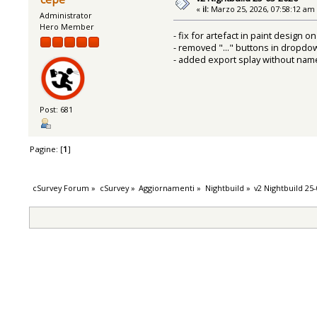
«
il:
Marzo 25, 2026, 07:58:12 am
Administrator
Hero Member
- fix for artefact in paint design
- removed "..." buttons in dropdo
- added export splay without name
Post: 681
Pagine: [
1
]
cSurvey Forum
»
cSurvey
»
Aggiornamenti
»
Nightbuild
»
v2 Nightbuild 25