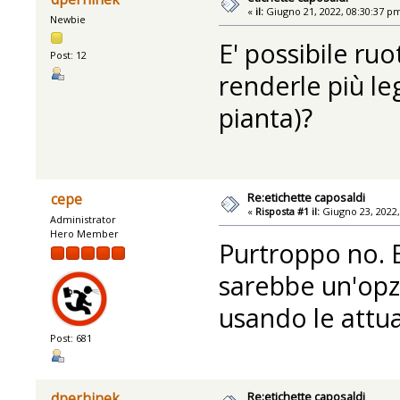
«
il:
Giugno 21, 2022, 08:30:37 p
Newbie
E' possibile ruo
Post: 12
renderle più leg
pianta)?
Re:etichette caposaldi
cepe
«
Risposta #1 il:
Giugno 23, 2022,
Administrator
Hero Member
Purtroppo no. 
sarebbe un'opz
usando le attua
Post: 681
Re:etichette caposaldi
dperhinek