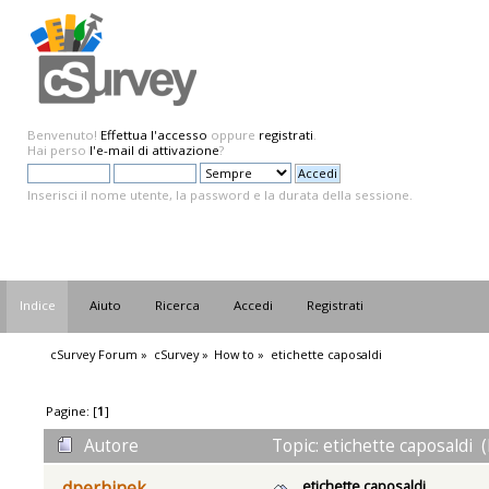
Benvenuto!
Effettua l'accesso
oppure
registrati
.
Hai perso
l'e-mail di attivazione
?
Inserisci il nome utente, la password e la durata della sessione.
Indice
Aiuto
Ricerca
Accedi
Registrati
cSurvey Forum
»
cSurvey
»
How to
»
etichette caposaldi
Pagine: [
1
]
Autore
Topic: etichette caposaldi (
etichette caposaldi
dperhinek