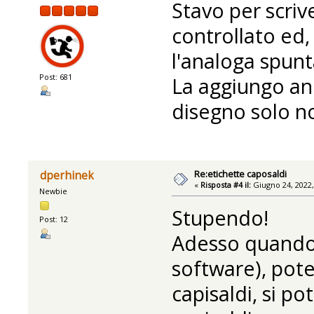
Stavo per scriv
controllato ed,
l'analoga spun
Post: 681
La aggiungo anc
disegno solo no
Re:etichette caposaldi
dperhinek
«
Risposta #4 il:
Giugno 24, 2022,
Newbie
Stupendo!
Post: 12
Adesso quando s
software), pote
capisaldi, si po