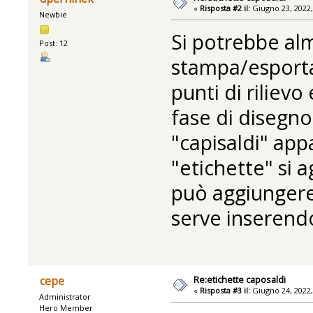
«
Risposta #2 il:
Giugno 23, 2022,
Newbie
Si potrebbe al
Post: 12
stampa/esportaz
punti di rilievo
fase di disegno
"capisaldi" app
"etichette" si a
può aggiungere
serve inserend
Re:etichette caposaldi
cepe
«
Risposta #3 il:
Giugno 24, 2022,
Administrator
Hero Member