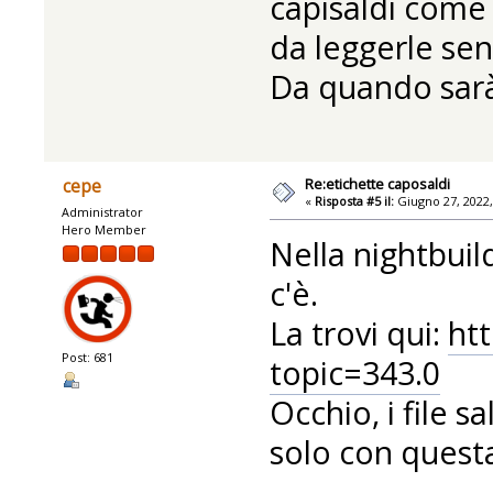
capisaldi come
da leggerle senz
Da quando sarà
Re:etichette caposaldi
cepe
«
Risposta #5 il:
Giugno 27, 2022,
Administrator
Hero Member
Nella nightbuil
c'è.
La trovi qui:
htt
Post: 681
topic=343.0
Occhio, i file s
solo con questa