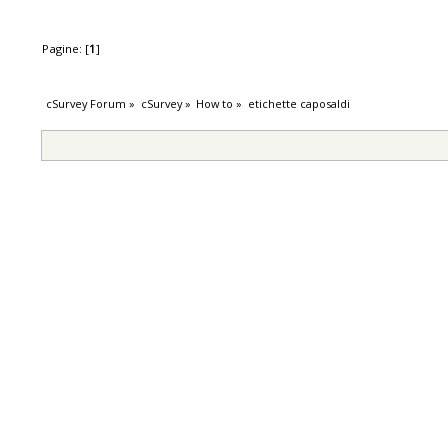
Pagine: [
1
]
cSurvey Forum
»
cSurvey
»
How to
»
etichette caposaldi