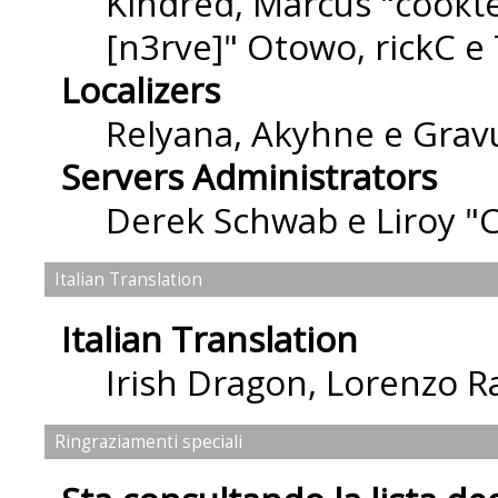
Kindred, Marcus "cσσкιє
[n3rve]" Otowo, rickC e
Localizers
Relyana, Akyhne e Grav
Servers Administrators
Derek Schwab e Liroy "
Italian Translation
Italian Translation
Irish Dragon
,
Lorenzo Ra
Ringraziamenti speciali