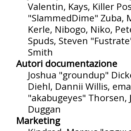
Valentin, Kays, Killer P
"SlammedDime" Zuba, M
Kerle, Nibogo, Niko, Pet
Spuds, Steven "Fustrate
Smith
Autori documentazione
Joshua "groundup" Dicke
Diehl, Dannii Willis, e
"akabugeyes" Thorsen, J
Duggan
Marketing