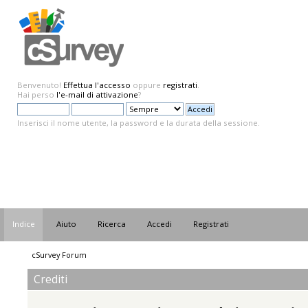
Benvenuto!
Effettua l'accesso
oppure
registrati
.
Hai perso
l'e-mail di attivazione
?
Inserisci il nome utente, la password e la durata della sessione.
Indice
Aiuto
Ricerca
Accedi
Registrati
cSurvey Forum
Crediti