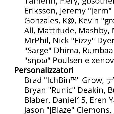
Tamerin, Fiery, gbsothe
Eriksson, Jeremy "jerm" 
Gonzales, K@, Kevin "gre
All, Mattitude, Mashby, M
MrPhil, Nick "Fizzy" Dyer
"Sarge" Dhima, Rumbaar
"sησω" Poulsen e xenov
Personalizzatori
Brad "IchBin™" Grow, 
Bryan "Runic" Deakin, B
Blaber, Daniel15, Eren 
Jason "JBlaze" Clemons,