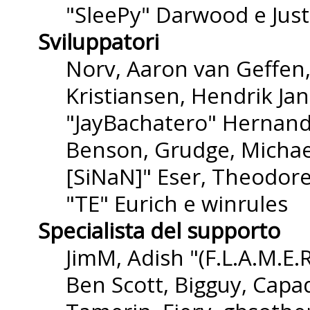
"SleePy" Darwood e Just
Sviluppatori
Norv, Aaron van Geffen,
Kristiansen, Hendrik Ja
"JayBachatero" Hernande
Benson, Grudge, Michael
[SiNaN]" Eser, Theodore
"TE" Eurich e winrules
Specialista del supporto
JimM, Adish "(F.L.A.M.E.R
Ben Scott, Bigguy, Capa