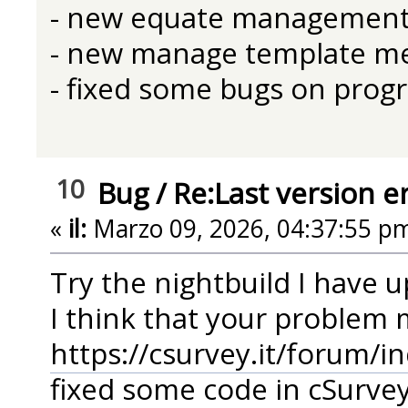
- new equate managemen
- new manage template m
- fixed some bugs on prog
10
Bug
/
Re:Last version e
«
il:
Marzo 09, 2026, 04:37:55 p
Try the nightbuild I have
I think that your problem 
https://csurvey.it/forum/i
fixed some code in cSurve