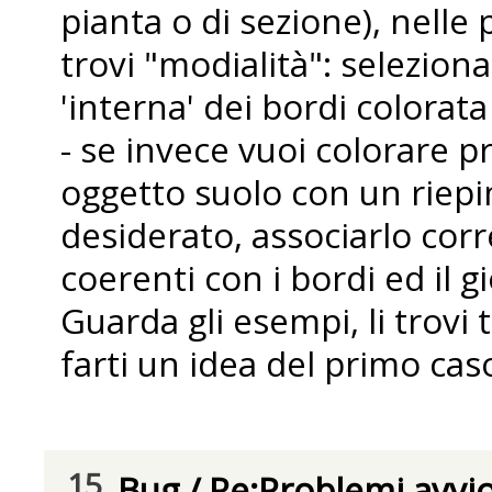
pianta o di sezione), nelle
trovi "modialità": selezion
'interna' dei bordi colorata
- se invece vuoi colorare p
oggetto suolo con un riep
desiderato, associarlo co
coerenti con i bordi ed il g
Guarda gli esempi, li trovi
farti un idea del primo cas
15
Bug
/
Re:Problemi avvi