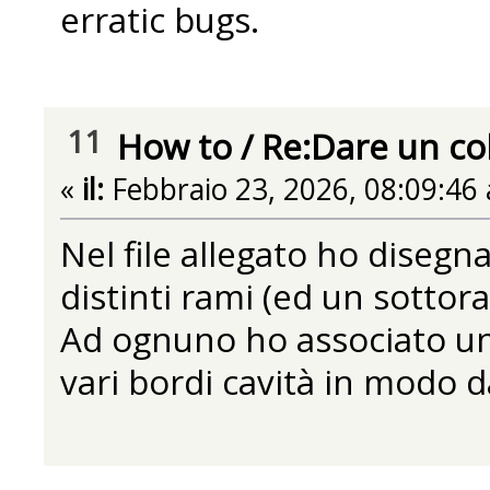
erratic bugs.
11
How to
/
Re:Dare un colo
«
il:
Febbraio 23, 2026, 08:09:46
Nel file allegato ho disegn
distinti rami (ed un sottor
Ad ognuno ho associato un b
vari bordi cavità in modo d