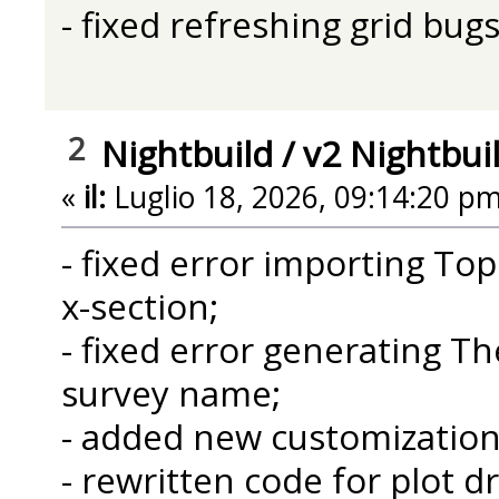
- fixed refreshing grid bug
2
Nightbuild
/
v2 Nightbui
«
il:
Luglio 18, 2026, 09:14:20 pm
- fixed error importing T
x-section;
- fixed error generating The
survey name;
- added new customization 
- rewritten code for plot d