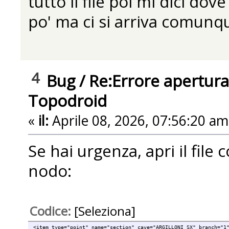
tutto il file poi mi dici do
po' ma ci si arriva comunq
4
Bug
/
Re:Errore apertura
Topodroid
«
il:
Aprile 08, 2026, 07:56:20 am
Se hai urgenza, apri il file 
nodo:
Codice:
[Seleziona]
<item type="point" name="section" cave="ARGILLONI SX" branch="1