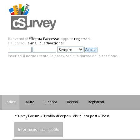
Benvenuto!
Effettua l'accesso
oppure
registrati
.
Hai perso
l'e-mail di attivazione
?
Inserisci il nome utente, la password e la durata della sessione.
Indice
Aiuto
Ricerca
Accedi
Registrati
cSurvey Forum
»
Profilo di cepe
»
Visualizza post
»
Post
Informazioni sul profilo