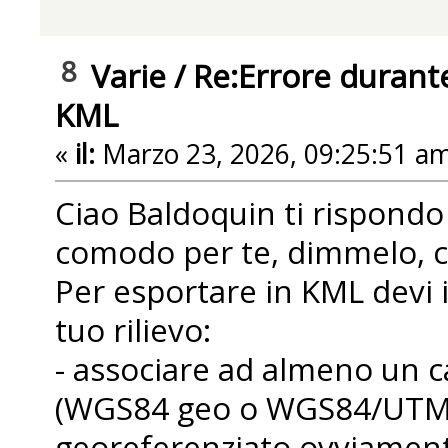
8
Varie
/
Re:Errore durante
KML
«
il:
Marzo 23, 2026, 09:25:51 am
Ciao Baldoquin ti rispondo 
comodo per te, dimmelo, ch
Per esportare in KML devi 
tuo rilievo:
- associare ad almeno un c
(WGS84 geo o WGS84/UTM),
georeferenziato ovviament