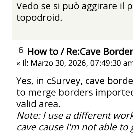
Vedo se si può aggirare il
topodroid.
6
How to
/
Re:Cave Border
«
il:
Marzo 30, 2026, 07:49:30 am
Yes, in cSurvey, cave bord
to merge borders imported
valid area.
Note: I use a different wo
cave cause I'm not able to 