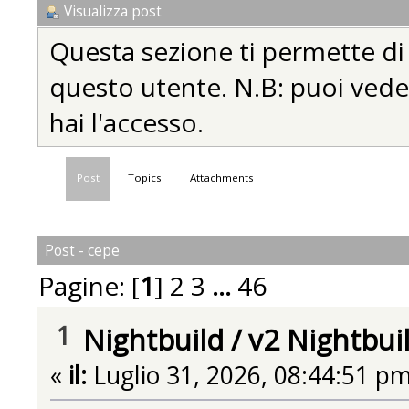
Visualizza post
Questa sezione ti permette di vi
questo utente. N.B: puoi vedere
hai l'accesso.
Post
Topics
Attachments
Post - cepe
Pagine: [
1
]
2
3
...
46
1
Nightbuild
/
v2 Nightbui
«
il:
Luglio 31, 2026, 08:44:51 pm