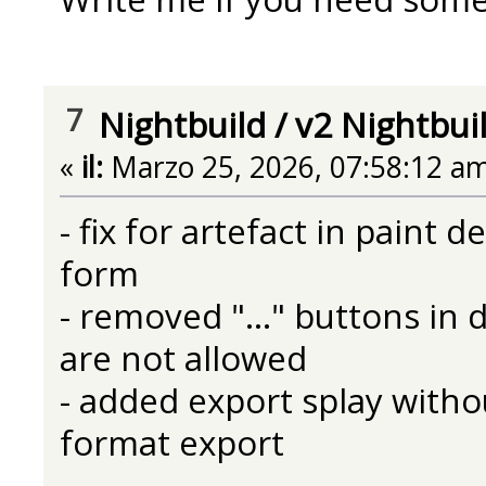
7
Nightbuild
/
v2 Nightbui
«
il:
Marzo 25, 2026, 07:58:12 am
- fix for artefact in paint
form
- removed "..." buttons in
are not allowed
- added export splay with
format export