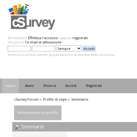
Benvenuto!
Effettua l'accesso
oppure
registrati
.
Hai perso
l'e-mail di attivazione
?
Inserisci il nome utente, la password e la durata della sessione.
Indice
Aiuto
Ricerca
Accedi
Registrati
cSurvey Forum
»
Profilo di cepe
»
Sommario
Informazioni sul profilo
Sommario