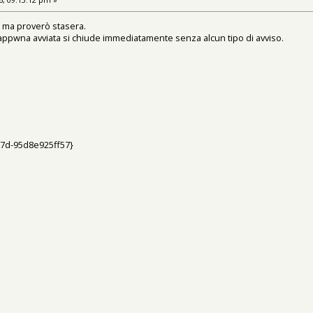
d ma proverò stasera.
appwna avviata si chiude immediatamente senza alcun tipo di avviso.
7d-95d8e925ff57}