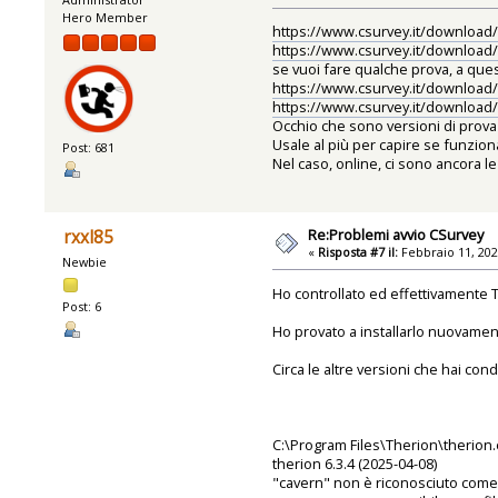
Hero Member
https://www.csurvey.it/download/
https://www.csurvey.it/download/
se vuoi fare qualche prova, a quest
https://www.csurvey.it/download/
https://www.csurvey.it/download/
Occhio che sono versioni di prova o
Usale al più per capire se funzio
Post: 681
Nel caso, online, ci sono ancora l
Re:Problemi avvio CSurvey
rxxl85
«
Risposta #7 il:
Febbraio 11, 202
Newbie
Ho controllato ed effettivamente T
Post: 6
Ho provato a installarlo nuovament
Circa le altre versioni che hai co
C:\Program Files\Therion\therion.ex
therion 6.3.4 (2025-04-08)
"cavern" non è riconosciuto come