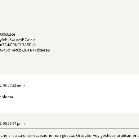
c
000c62ce
ey64\cSurveyPC.exe
32\KERNELBASE.dll
39-43c1-ac0b-20ae17dceea9
, 08:37:22 am »
roblema
, 05:26:57 pm »
o che si tratta di un eccezione non gestita. Ora, cSurvey gestisce praticame