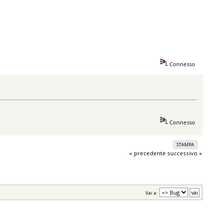
Connesso
Connesso
STAMPA
« precedente
successivo »
Vai a: