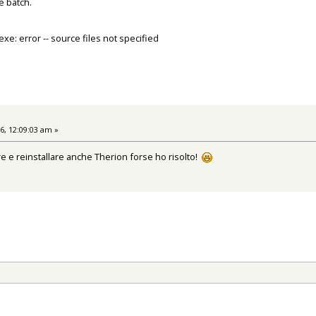
e batch.
xe: error -- source files not specified
6, 12:09:03 am »
are e reinstallare anche Therion forse ho risolto!