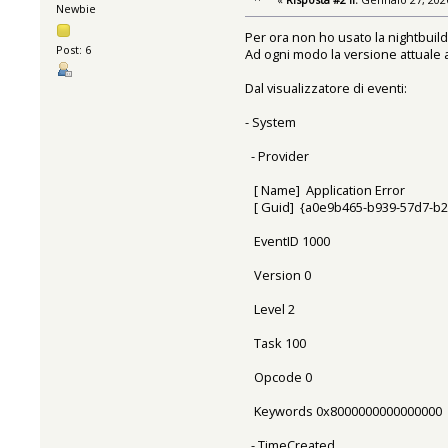
Newbie
Per ora non ho usato la nightbuil
Post: 6
Ad ogni modo la versione attuale 
Dal visualizzatore di eventi:
- System
- Provider
[ Name] Application Error
[ Guid] {a0e9b465-b939-57d7-b2
EventID 1000
Version 0
Level 2
Task 100
Opcode 0
Keywords 0x8000000000000000
- TimeCreated