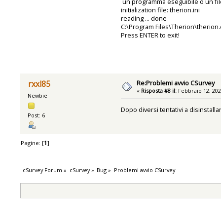
un programma eseguibile o un fil
initialization file: therion.ini
reading ... done
C:\Program Files\Therion\therion.e
Press ENTER to exit!
Re:Problemi avvio CSurvey
rxxl85
«
Risposta #8 il:
Febbraio 12, 202
Newbie
Dopo diversi tentativi a disinstall
Post: 6
Pagine: [
1
]
cSurvey Forum
»
cSurvey
»
Bug
»
Problemi avvio CSurvey