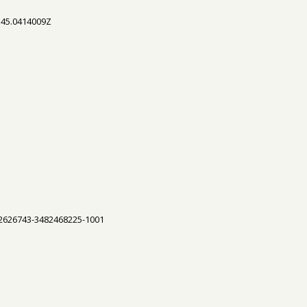
:45.0414009Z
52626743-3482468225-1001