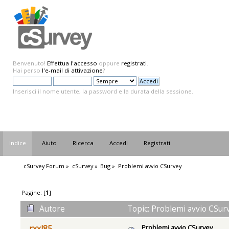
Benvenuto!
Effettua l'accesso
oppure
registrati
.
Hai perso
l'e-mail di attivazione
?
Inserisci il nome utente, la password e la durata della sessione.
Indice
Aiuto
Ricerca
Accedi
Registrati
cSurvey Forum
»
cSurvey
»
Bug
»
Problemi avvio CSurvey
Pagine: [
1
]
Autore
Topic: Problemi avvio CSurv
Problemi avvio CSurvey
rxxl85