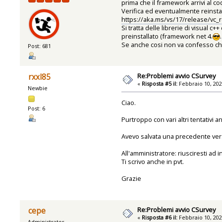
prima che il framework arrivi al co
Verifica ed eventualmente reinst
https://aka.ms/vs/17/release/vc_r
Si tratta delle librerie di visual 
preinstallato (framework net 4.
.
Se anche cosi non va confesso che
Post: 681
Re:Problemi avvio CSurvey
rxxl85
«
Risposta #5 il:
Febbraio 10, 202
Newbie
Ciao.
Post: 6
Purtroppo con vari altri tentativi a
Avevo salvata una precedente ver
All'amministratore: riusciresti ad 
Ti scrivo anche in pvt.
Grazie
Re:Problemi avvio CSurvey
cepe
«
Risposta #6 il:
Febbraio 10, 202
Administrator