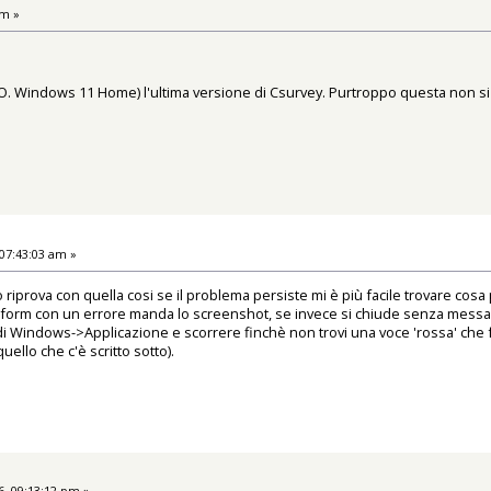
am »
.O. Windows 11 Home) l'ultima versione di Csurvey. Purtroppo questa non si 
07:43:03 am »
o riprova con quella cosi se il problema persiste mi è più facile trovare cos
a form con un errore manda lo screenshot, se invece si chiude senza messaggi
ri di Windows->Applicazione e scorrere finchè non trovi una voce 'rossa' che 
ello che c'è scritto sotto).
, 09:13:12 pm »