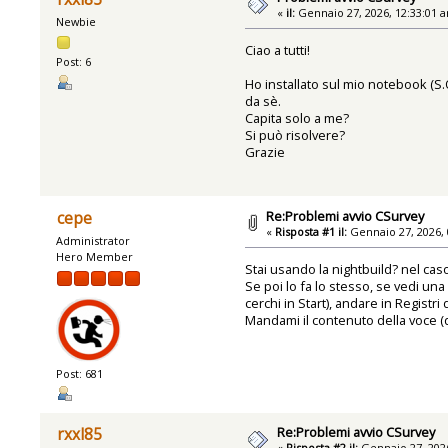
«
il:
Gennaio 27, 2026, 12:33:01 
Newbie
Ciao a tutti!
Post: 6
Ho installato sul mio notebook (S
da sè.
Capita solo a me?
Si può risolvere?
Grazie
Re:Problemi avvio CSurvey
cepe
«
Risposta #1 il:
Gennaio 27, 2026, 
Administrator
Hero Member
Stai usando la nightbuild? nel cas
Se poi lo fa lo stesso, se vedi un
cerchi in Start), andare in Regist
Mandami il contenuto della voce (qu
Post: 681
Re:Problemi avvio CSurvey
rxxl85
«
Risposta #2 il:
Gennaio 27, 2026