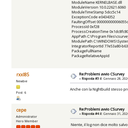
ModuleName KERNELBASE.dll
ModuleVersion 10.0.22621.6060
ModuleTimeStamp 5dcc5c14
ExceptionCode e0434352
FaultingOffset 000000000006055
ProcessId 0xf28
ProcessCreationTime 0x1dc8fc8
AppPath C:\Program Files\csurv
ModulePath C:\WINDOWS\System
IntegratorReportId 77e53a80-b6
PackageFullName
PackageRelativeAppId
Re:Problemi avvio CSurvey
rxxl85
«
Risposta #3 il:
Gennaio 28, 2026
Newbie
Anche con la Nightbuild stesso p
Post: 6
Re:Problemi avvio CSurvey
cepe
«
Risposta #4 il:
Gennaio 31, 2026
Administrator
Hero Member
Niente, il log non dice molto salv