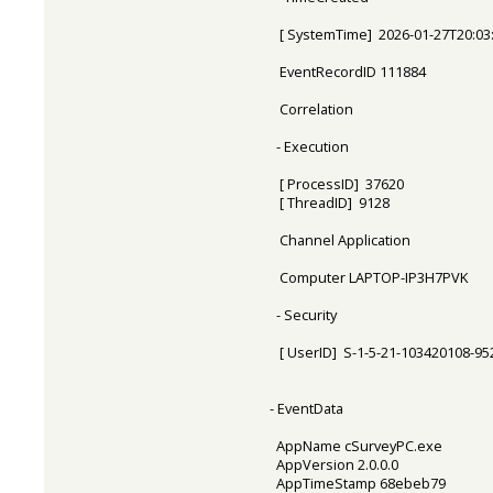
[ SystemTime] 2026-01-27T20:03
EventRecordID 111884
Correlation
- Execution
[ ProcessID] 37620
[ ThreadID] 9128
Channel Application
Computer LAPTOP-IP3H7PVK
- Security
[ UserID] S-1-5-21-103420108-9
- EventData
AppName cSurveyPC.exe
AppVersion 2.0.0.0
AppTimeStamp 68ebeb79