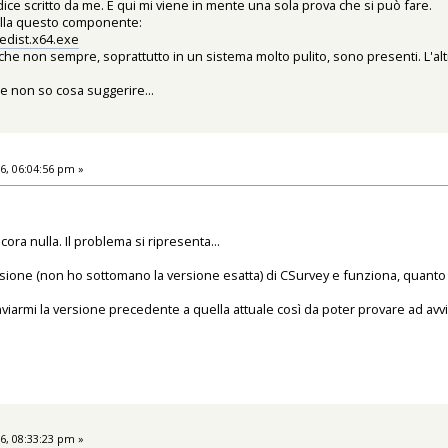
dice scritto da me. E qui mi viene in mente una sola prova che si può fare.
alla questo componente:
edist.x64.exe
c++ che non sempre, soprattutto in un sistema molto pulito, sono presenti. L'
 non so cosa suggerire...
6, 06:04:56 pm »
ncora nulla. Il problema si ripresenta...
sione (non ho sottomano la versione esatta) di CSurvey e funziona, quant
inviarmi la versione precedente a quella attuale così da poter provare ad avvi
6, 08:33:23 pm »