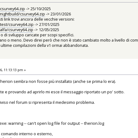
csurvey64.zip
-> 25/10/2025
nightbuild/csurvey64.zip
-> 23/01/2026
i link trovi ancora delle vecchie versioni:
test/csurvey64.zip
-> 27/01/2025
alfa/csurvey64.zip
-> 12/05/2025
 di sviluppo caricate per scopi specifici.
nano o meno. Devo direi però che non è stato cambiato molto a livello di co
e ultime compilazioni della v1 ormai abbandonata.
6, 11:13:13 pm »
herion sembra non fosse più installato (anche se prima lo era).
e e provando ad aprirlo mi esce il messaggio riportato un po' sotto.
ndiviso nel forum si ripresenta il medesimo problema.
e: warning -- can't open log file for output -- therion.log
 comando interno o esterno,