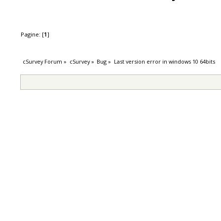
Pagine: [
1
]
cSurvey Forum
»
cSurvey
»
Bug
»
Last version error in windows 10 64bits