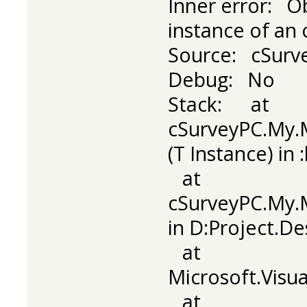
Inner error: Ob
instance of an 
Source: cSurv
Debug: No
Stack: at
cSurveyPC.My.
(T Instance) in 
at
cSurveyPC.My.
in D:Project.De
at
Microsoft.Visu
at