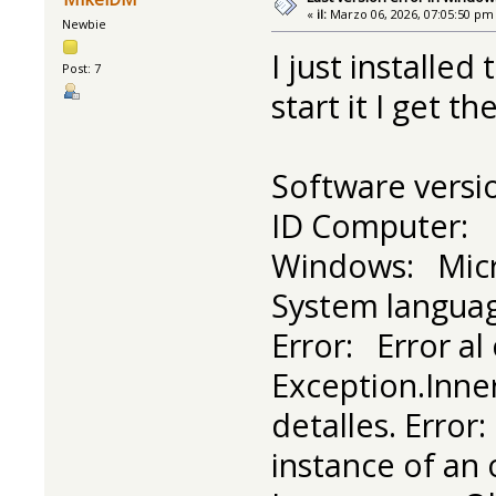
«
il:
Marzo 06, 2026, 07:05:50 pm
Newbie
I just installed
Post: 7
start it I get th
Software versi
ID Computer:
Windows: Micr
System languag
Error: Error al
Exception.Inne
detalles. Error
instance of an 