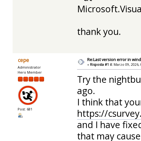
Microsoft.Visu
thank you.
Re:Last version error in win
cepe
«
Risposta #1 il:
Marzo 09, 2026, 
Administrator
Hero Member
Try the nightb
ago.
I think that yo
Post: 681
https://csurve
and I have fix
that may cause