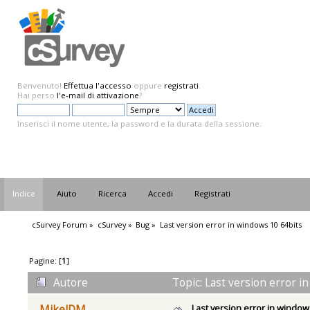
Benvenuto!
Effettua l'accesso
oppure
registrati
.
Hai perso
l'e-mail di attivazione
?
Inserisci il nome utente, la password e la durata della sessione.
Indice
Aiuto
Ricerca
Accedi
Registrati
cSurvey Forum
»
cSurvey
»
Bug
»
Last version error in windows 10 64bits
Pagine: [
1
]
Autore
Topic: Last version error i
Last version error in window
MikelDM