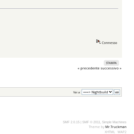
Connesso
STAMPA
« precedente
successivo »
Vai a:
SMF 2.0.15
|
SMF © 2011
,
Simple Machines
Theme by
Mr.Truckman
XHTML
WAP2