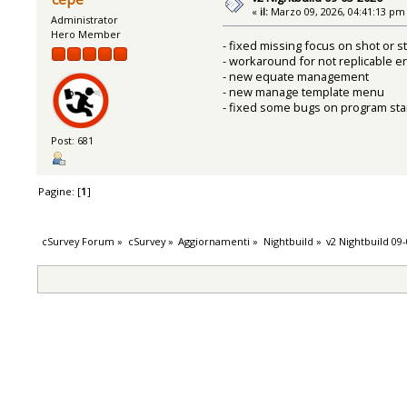
«
il:
Marzo 09, 2026, 04:41:13 pm
Administrator
Hero Member
- fixed missing focus on shot or st
- workaround for not replicable e
- new equate management
- new manage template menu
- fixed some bugs on program sta
Post: 681
Pagine: [
1
]
cSurvey Forum
»
cSurvey
»
Aggiornamenti
»
Nightbuild
»
v2 Nightbuild 09