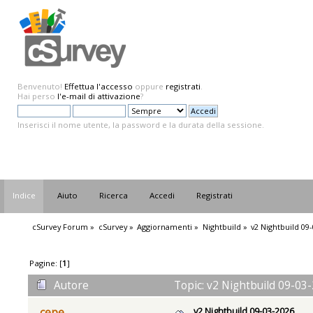
Benvenuto!
Effettua l'accesso
oppure
registrati
.
Hai perso
l'e-mail di attivazione
?
Inserisci il nome utente, la password e la durata della sessione.
Indice
Aiuto
Ricerca
Accedi
Registrati
cSurvey Forum
»
cSurvey
»
Aggiornamenti
»
Nightbuild
»
v2 Nightbuild 09
Pagine: [
1
]
Autore
Topic: v2 Nightbuild 09-03-
v2 Nightbuild 09-03-2026
cepe