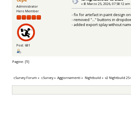
«
il:
Marzo 25, 2026, 07:58:12 am
Administrator
Hero Member
- fix for artefact in paint design
- removed "..." buttons in dropdo
- added export splay without name
Post: 681
Pagine: [
1
]
cSurvey Forum
»
cSurvey
»
Aggiornamenti
»
Nightbuild
»
v2 Nightbuild 25