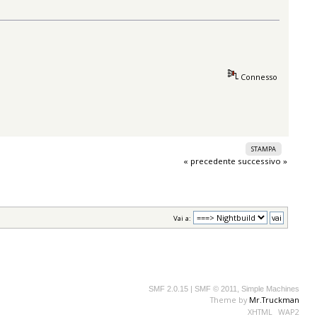
Connesso
STAMPA
« precedente
successivo »
Vai a:
SMF 2.0.15
|
SMF © 2011
,
Simple Machines
Theme by
Mr.Truckman
XHTML
WAP2