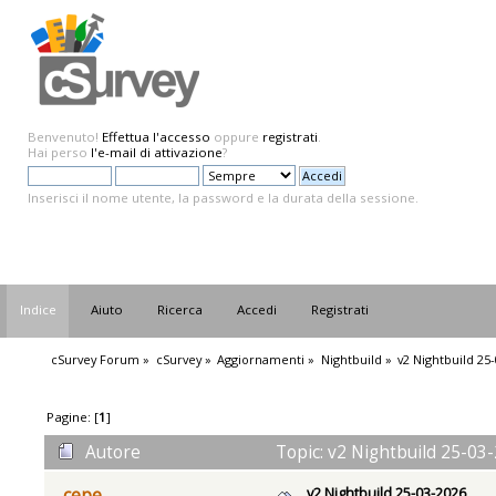
Benvenuto!
Effettua l'accesso
oppure
registrati
.
Hai perso
l'e-mail di attivazione
?
Inserisci il nome utente, la password e la durata della sessione.
Indice
Aiuto
Ricerca
Accedi
Registrati
cSurvey Forum
»
cSurvey
»
Aggiornamenti
»
Nightbuild
»
v2 Nightbuild 25
Pagine: [
1
]
Autore
Topic: v2 Nightbuild 25-03-
v2 Nightbuild 25-03-2026
cepe