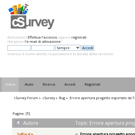
Benvenuto!
Effettua l'accesso
oppure
registrati
.
Hai perso
l'e-mail di attivazione
?
Inserisci il nome utente, la password e la durata della sessione.
Indice
Aiuto
Ricerca
Accedi
Registrati
cSurvey Forum
»
cSurvey
»
Bug
»
Errore apertura progetto esportato da 
Pagine: [
1
]
Autore
Topic: Errore apertura pro
Errore apertura progetto espo
laflauta