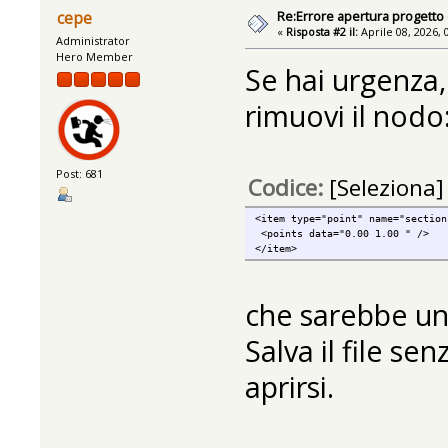
Re:Errore apertura progetto
cepe
«
Risposta #2 il:
Aprile 08, 2026, 
Administrator
Hero Member
Se hai urgenza, 
rimuovi il nodo
Post: 681
Codice:
[Seleziona]
<item type="point" name="section
<points data="0.00 1.00 " />
</item>
che sarebbe una
Salva il file se
aprirsi.