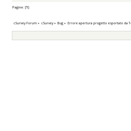
Pagine: [
1
]
cSurvey Forum
»
cSurvey
»
Bug
»
Errore apertura progetto esportato da 