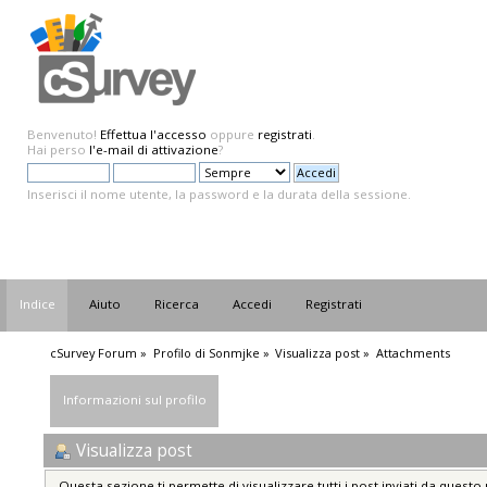
Benvenuto!
Effettua l'accesso
oppure
registrati
.
Hai perso
l'e-mail di attivazione
?
Inserisci il nome utente, la password e la durata della sessione.
Indice
Aiuto
Ricerca
Accedi
Registrati
cSurvey Forum
»
Profilo di Sonmjke
»
Visualizza post
»
Attachments
Informazioni sul profilo
Visualizza post
Questa sezione ti permette di visualizzare tutti i post inviati da questo 