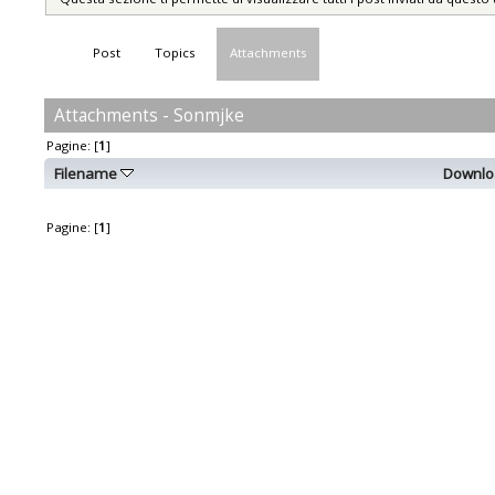
Post
Topics
Attachments
Attachments - Sonmjke
Pagine: [
1
]
Filename
Downlo
Pagine: [
1
]