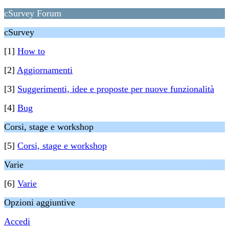
cSurvey Forum
cSurvey
[1]
How to
[2]
Aggiornamenti
[3]
Suggerimenti, idee e proposte per nuove funzionalità
[4]
Bug
Corsi, stage e workshop
[5]
Corsi, stage e workshop
Varie
[6]
Varie
Opzioni aggiuntive
Accedi