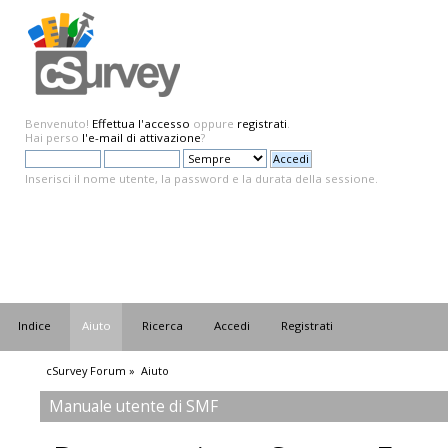
Benvenuto!
Effettua l'accesso
oppure
registrati
.
Hai perso
l'e-mail di attivazione
?
Inserisci il nome utente, la password e la durata della sessione.
Indice
Aiuto
Ricerca
Accedi
Registrati
cSurvey Forum
»
Aiuto
Manuale utente di SMF