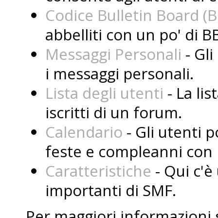
Codice Bulletin Board (
abbelliti con un po' di B
Messaggi Personali
- Gli
i messaggi personali.
Lista degli utenti
- La lis
iscritti di un forum.
Calendario
- Gli utenti 
feste e compleanni con i
Caratteristiche
- Qui c'è 
importanti di SMF.
Per maggiori informazioni 