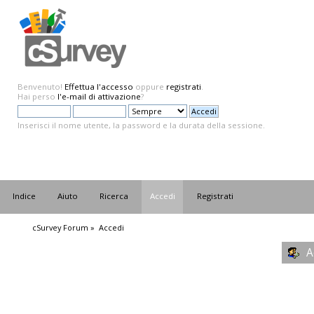
Benvenuto!
Effettua l'accesso
oppure
registrati
.
Hai perso
l'e-mail di attivazione
?
Inserisci il nome utente, la password e la durata della sessione.
Indice
Aiuto
Ricerca
Accedi
Registrati
cSurvey Forum
»
Accedi
A