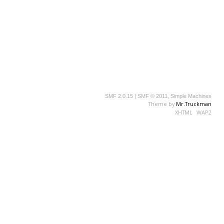
SMF 2.0.15
|
SMF © 2011
,
Simple Machines
Theme by
Mr.Truckman
XHTML
WAP2