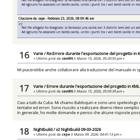
Ad ognuno ho associato un bordo cavità, unito i punti tra i vari bordi cavità in m
Citazione da: cepe - Febbraio 23, 2026, 08:09:46 am
Nel file allegato ho disegnato (a fantasia) una cavità con 3 distinti rami (ed un so
Ad ognuno ho associato un bordo cavità, unito i punti tra i vari bordi cavità in m
16
Varie
/
Re:Errore durante l'esportazione del progetto in 
« Ultimo post da
cave86
il
Marzo 15, 2026, 05:20:55 pm
»
Mi piacerebbe anche collaborare alla traduzione del manuale in spa
17
Varie
/
Errore durante l'esportazione del progetto in KML
« Ultimo post da
cave86
il
Marzo 15, 2026, 05:09:39 pm
»
Ciao a tutti da Cuba. Mi chiamo Baldoquin e sono uno speleologo 
tentativi ed errori. Sono riuscito a realizzare diversi rilievi semp
In generale, ho molte domande e penso che alcune risposte possa
18
Nightbuild
/
v2 Nightbuild 09-03-2026
« Ultimo post da
cepe
il
Marzo 09, 2026, 04:41:13 pm
»