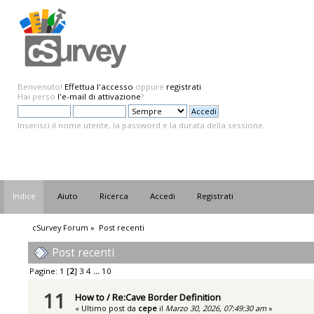
Benvenuto!
Effettua l'accesso
oppure
registrati
.
Hai perso
l'e-mail di attivazione
?
Inserisci il nome utente, la password e la durata della sessione.
Indice
Aiuto
Ricerca
Accedi
Registrati
cSurvey Forum
»
Post recenti
Post recenti
Pagine:
1
[
2
]
3
4
...
10
11
How to
/
Re:Cave Border Definition
« Ultimo post da
cepe
il
Marzo 30, 2026, 07:49:30 am
»