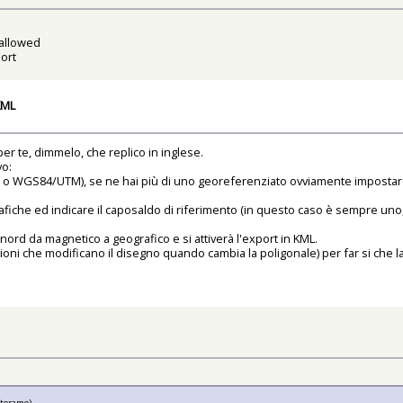
 allowed
ort
KML
er te, dimmelo, che replico in inglese.
vo:
 WGS84/UTM), se ne hai più di uno georeferenziato ovviamente impostare le c
grafiche ed indicare il caposaldo di riferimento (in questo caso è sempre un
rd da magnetico a geografico e si attiverà l'export in KML.
nzioni che modificano il disegno quando cambia la poligonale) per far si che 
ttoramo).