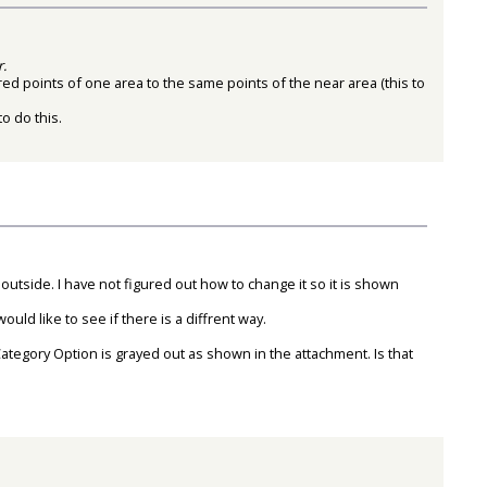
r.
red points of one area to the same points of the near area (this to
o do this.
utside. I have not figured out how to change it so it is shown
uld like to see if there is a diffrent way.
tegory Option is grayed out as shown in the attachment. Is that