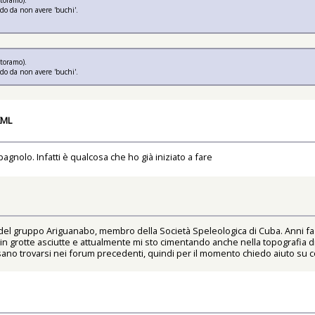
odo da non avere 'buchi'.
ttoramo).
odo da non avere 'buchi'.
KML
gnolo. Infatti è qualcosa che ho già iniziato a fare
del gruppo Ariguanabo, membro della Società Speleologica di Cuba. Anni fa
lici in grotte asciutte e attualmente mi sto cimentando anche nella topografia
no trovarsi nei forum precedenti, quindi per il momento chiedo aiuto su c