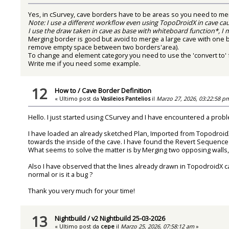
Yes, in cSurvey, cave borders have to be areas so you need to me
Note: I use a different workflow even using TopoDroidX in cave cau
I use the draw taken in cave as base with whiteboard function*, I ma
Merging border is good but avoid to merge a large cave with one bi
remove empty space between two borders'area).
To change and element category you need to use the 'convert to' fun
Write me if you need some example.
12
How to
/
Cave Border Definition
« Ultimo post da
Vasileios Pantelios
il
Marzo 27, 2026, 03:22:58 p
Hello. I just started using CSurvey and I have encountered a proble
I have loaded an already sketched Plan, Imported from TopodroidX 
towards the inside of the cave. I have found the Revert Sequence 
What seems to solve the matter is by Merging two opposing walls, but
Also I have observed that the lines already drawn in TopodroidX 
normal or is it a bug ?
Thank you very much for your time!
13
Nightbuild
/
v2 Nightbuild 25-03-2026
« Ultimo post da
cepe
il
Marzo 25, 2026, 07:58:12 am
»