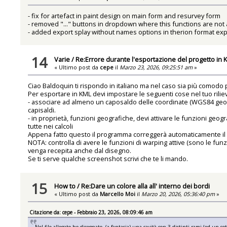
- fix for artefact in paint design on main form and resurvey form
- removed "..." buttons in dropdown where this functions are not
- added export splay without names options in therion format exp
14
Varie
/
Re:Errore durante l'esportazione del progetto in 
« Ultimo post da
cepe
il
Marzo 23, 2026, 09:25:51 am
»
Ciao Baldoquin ti rispondo in italiano ma nel caso sia più comodo p
Per esportare in KML devi impostare le seguenti cose nel tuo rilie
- associare ad almeno un caposaldo delle coordinate (WGS84 geo o
capisaldi.
- in proprietà, funzioni geografiche, devi attivare le funzioni geo
tutte nei calcoli
Appena fatto questo il programma correggerà automaticamente il no
NOTA: controlla di avere le funzioni di warping attive (sono le fu
venga recepita anche dal disegno.
Se ti serve qualche screenshot scrivi che te li mando.
15
How to
/
Re:Dare un colore alla all' interno dei bordi
« Ultimo post da
Marcello Moi
il
Marzo 20, 2026, 05:36:40 pm
»
Citazione da: cepe - Febbraio 23, 2026, 08:09:46 am
Nel file allegato ho disegnato (a fantasia) una cavità con 3 distinti rami (ed un so