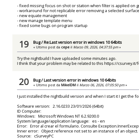
- fixed missing focus on shot or station when filter is applied on g
- workaround for not replicable error removing a selected surface
- new equate management
- new manage template menu
- fixed some bugs on program startup
19
Bug
/
Re:Last version error in windows 10 64bits
« Ultimo post da
cepe
il
Marzo 09, 2026, 04:37:55 pm
»
Try the nightbuild I have uploaded some minutes ago.
I think that your problem may be related to this
https://csurvey.it
20
Bug
/
Last version error in windows 10 64bits
« Ultimo post da
MikelDM
il
Marzo 06, 2026, 07:05:50 pm
»
I just installed the nightbuild version and when I start it I get the f
Software version: 2.16.0233 23/01/2026 (64bit)
ID Computer:
Windows: Microsoft Windows NT 6.2.9200.0
System language/application language: es - en
Error: Error al crear el formulario. Consulte Exception.InnerExcep
Inner error: Object reference not set to an instance of an object.
Source: cSurveyPC