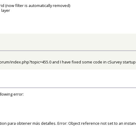
rid (now filter is automatically removed)
 layer
/forum/index.php?topic=455.0
and I have fixed some code in cSurvey startup
ollowing error:
tion para obtener más detalles. Error: Object reference not set to an instan