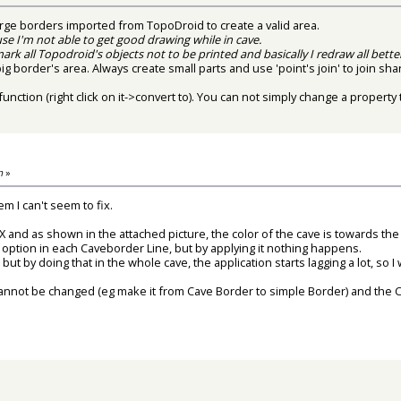
rge borders imported from TopoDroid to create a valid area.
se I'm not able to get good drawing while in cave.
rk all Topodroid's objects not to be printed and basically I redraw all bette
g border's area. Always create small parts and use 'point's join' to join sha
ction (right click on it->convert to). You can not simply change a property t
m
»
m I can't seem to fix.
and as shown in the attached picture, the color of the cave is towards the o
option in each Caveborder Line, but by applying it nothing happens.
 by doing that in the whole cave, the application starts lagging a lot, so I wo
cannot be changed (eg make it from Cave Border to simple Border) and the Ca