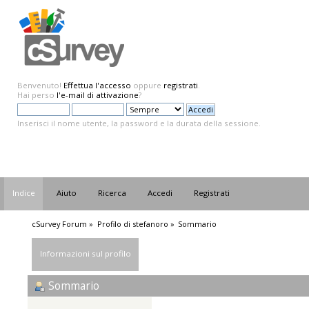
Benvenuto!
Effettua l'accesso
oppure
registrati
.
Hai perso
l'e-mail di attivazione
?
Inserisci il nome utente, la password e la durata della sessione.
Indice
Aiuto
Ricerca
Accedi
Registrati
cSurvey Forum
»
Profilo di stefanoro
»
Sommario
Informazioni sul profilo
Sommario