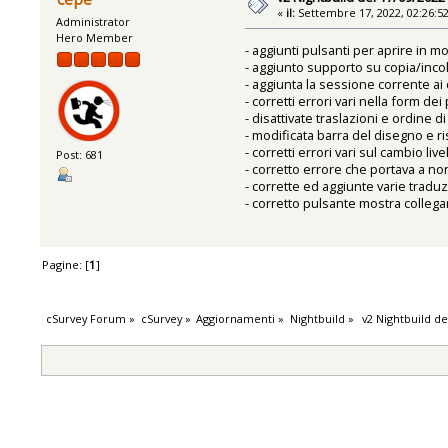
«
il:
Settembre 17, 2022, 02:26:5
Administrator
Hero Member
- aggiunti pulsanti per aprire in 
- aggiunto supporto su copia/incol
- aggiunta la sessione corrente ai d
- corretti errori vari nella form dei pr
- disattivate traslazioni e ordine d
- modificata barra del disegno e ri
- corretti errori vari sul cambio live
Post: 681
- corretto errore che portava a non
- corrette ed aggiunte varie traduzi
- corretto pulsante mostra colleg
Pagine: [
1
]
cSurvey Forum
»
cSurvey
»
Aggiornamenti
»
Nightbuild
»
 v2 Nightbuild de