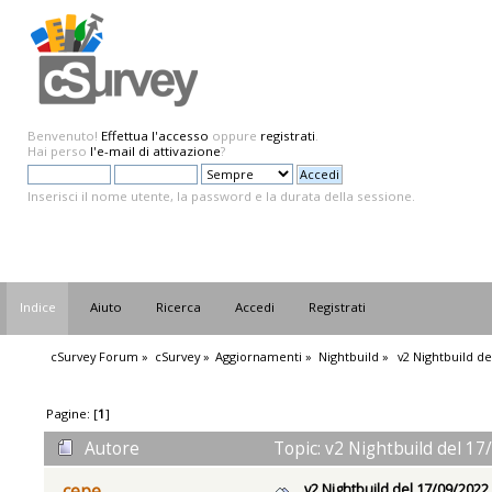
Benvenuto!
Effettua l'accesso
oppure
registrati
.
Hai perso
l'e-mail di attivazione
?
Inserisci il nome utente, la password e la durata della sessione.
Indice
Aiuto
Ricerca
Accedi
Registrati
cSurvey Forum
»
cSurvey
»
Aggiornamenti
»
Nightbuild
»
 v2 Nightbuild de
Pagine: [
1
]
Autore
Topic: v2 Nightbuild del 17
v2 Nightbuild del 17/09/2022
cepe