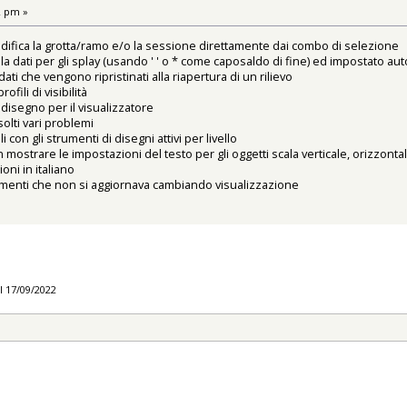
2 pm »
modifica la grotta/ramo e/o la sessione direttamente dai combo di selezione
la dati per gli splay (usando ' ' o * come caposaldo di fine) ed impostato a
ati che vengono ripristinati alla riapertura di un rilievo
ofili di visibilità
i disegno per il visualizzatore
solti vari problemi
lli con gli strumenti di disegni attivi per livello
 mostrare le impostazioni del testo per gli oggetti scala verticale, orizzontal
oni in italiano
amenti che non si aggiornava cambiando visualizzazione
l 17/09/2022