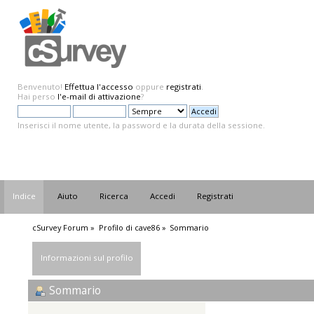
Benvenuto!
Effettua l'accesso
oppure
registrati
.
Hai perso
l'e-mail di attivazione
?
Inserisci il nome utente, la password e la durata della sessione.
Indice
Aiuto
Ricerca
Accedi
Registrati
cSurvey Forum
»
Profilo di cave86
»
Sommario
Informazioni sul profilo
Sommario