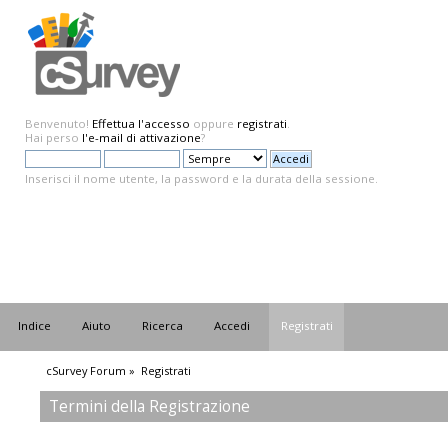
Benvenuto!
Effettua l'accesso
oppure
registrati
.
Hai perso
l'e-mail di attivazione
?
Inserisci il nome utente, la password e la durata della sessione.
Indice
Aiuto
Ricerca
Accedi
Registrati
cSurvey Forum
»
Registrati
Termini della Registrazione