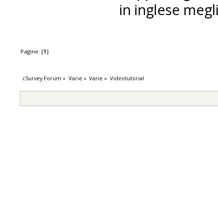
in inglese megli
Pagine: [
1
]
cSurvey Forum
»
Varie
»
Varie
»
Videotutorial