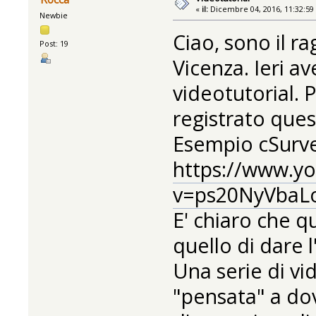
«
il:
Dicembre 04, 2016, 11:32:59
Newbie
Ciao, sono il r
Post: 19
Vicenza. Ieri a
videotutorial. 
registrato que
Esempio cSurve
https://www.y
v=ps20NyVbaLo
E' chiaro che q
quello di dare l
Una serie di v
"pensata" a do