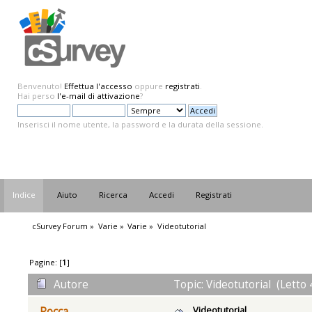
Benvenuto!
Effettua l'accesso
oppure
registrati
.
Hai perso
l'e-mail di attivazione
?
Inserisci il nome utente, la password e la durata della sessione.
Indice
Aiuto
Ricerca
Accedi
Registrati
cSurvey Forum
»
Varie
»
Varie
»
Videotutorial
Pagine: [
1
]
Autore
Topic: Videotutorial (Letto 
Videotutorial
Rocca