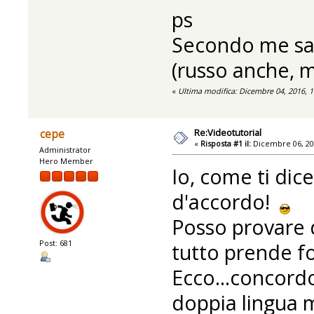
ps
Secondo me sar
(russo anche, m
«
Ultima modifica: Dicembre 04, 2016, 
Re:Videotutorial
cepe
«
Risposta #1 il:
Dicembre 06, 20
Administrator
Hero Member
Io, come ti dic
d'accordo!
Posso provare d
Post: 681
tutto prende f
Ecco...concordo 
doppia lingua 