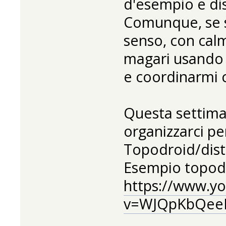
d'esempio e di
Comunque, se s
senso, con calm
magari usando 
e coordinarmi c
Questa settima
organizzarci pe
Topodroid/disto
Esempio topod
https://www.y
v=WJQpKbQeeL