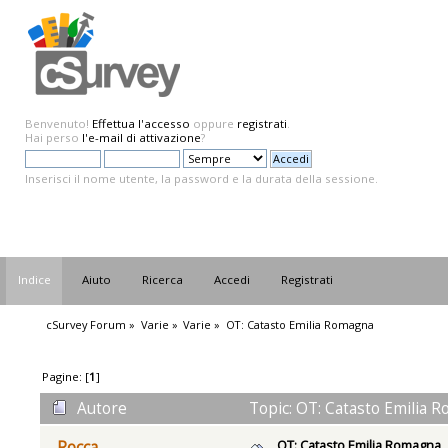
Benvenuto!
Effettua l'accesso
oppure
registrati
.
Hai perso
l'e-mail di attivazione
?
Inserisci il nome utente, la password e la durata della sessione.
Indice
Aiuto
Ricerca
Accedi
Registrati
cSurvey Forum
»
Varie
»
Varie
»
OT: Catasto Emilia Romagna
Pagine: [
1
]
Autore
Topic: OT: Catasto Emilia 
OT: Catasto Emilia Romagna
Rocca