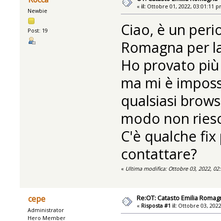
«
il:
Ottobre 01, 2022, 03:01:11 p
Newbie
Ciao, è un perio
Post: 19
Romagna per l
Ho provato più 
ma mi è impossi
qualsiasi brows
modo non riesco
C'è qualche fix
contattare?
«
Ultima modifica: Ottobre 03, 2022, 02
Re:OT: Catasto Emilia Romag
cepe
«
Risposta #1 il:
Ottobre 03, 2022
Administrator
Hero Member