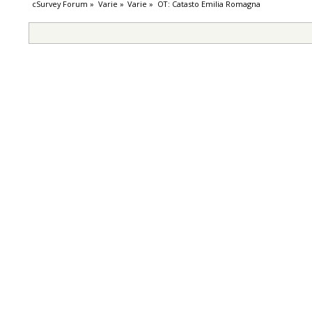
cSurvey Forum
»
Varie
»
Varie
»
OT: Catasto Emilia Romagna