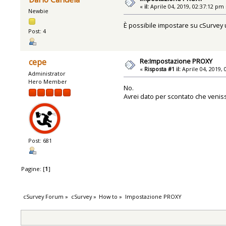
«
il:
Aprile 04, 2019, 02:37:12 pm 
Newbie
È possibile impostare su cSurvey 
Post: 4
Re:Impostazione PROXY
cepe
«
Risposta #1 il:
Aprile 04, 2019, 
Administrator
Hero Member
No.
Avrei dato per scontato che venis
Post: 681
Pagine: [
1
]
cSurvey Forum
»
cSurvey
»
How to
»
Impostazione PROXY