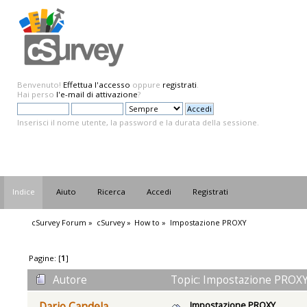
Benvenuto!
Effettua l'accesso
oppure
registrati
.
Hai perso
l'e-mail di attivazione
?
Inserisci il nome utente, la password e la durata della sessione.
Indice
Aiuto
Ricerca
Accedi
Registrati
cSurvey Forum
»
cSurvey
»
How to
»
Impostazione PROXY
Pagine: [
1
]
Autore
Topic: Impostazione PROXY 
Impostazione PROXY
Dario Candela