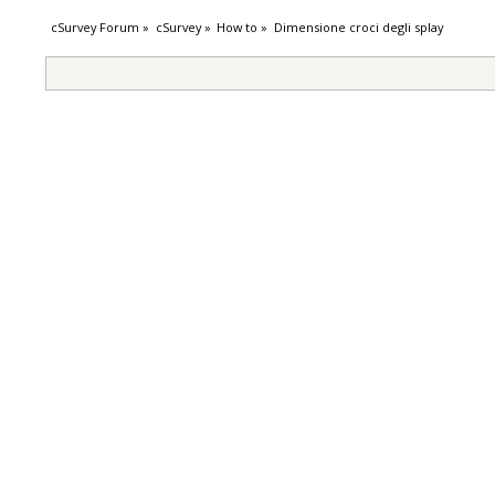
cSurvey Forum
»
cSurvey
»
How to
»
Dimensione croci degli splay