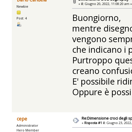
«
il:
Giugno 20, 2022, 11:08:20 am 
Newbie
Buongiorno,
Post: 4
mentre disegno 
vengono sempre 
che indicano i p
Purtroppo ques
creano confusi
E' possibile ri
Oppure è possib
Re:Dimensione croci degli sp
cepe
«
Risposta #1 il:
Giugno 23, 2022,
Administrator
Hero Member