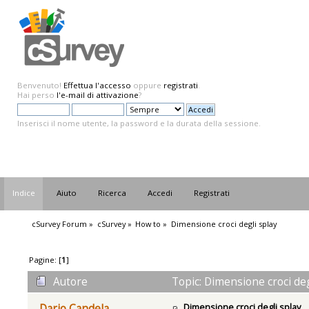
Benvenuto!
Effettua l'accesso
oppure
registrati
.
Hai perso
l'e-mail di attivazione
?
Inserisci il nome utente, la password e la durata della sessione.
Indice
Aiuto
Ricerca
Accedi
Registrati
cSurvey Forum
»
cSurvey
»
How to
»
Dimensione croci degli splay
Pagine: [
1
]
Autore
Topic: Dimensione croci deg
Dimensione croci degli splay
Dario Candela